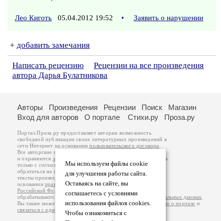
Лео Киготь
05.04.2012 19:52
•
Заявить о нарушении
+
добавить замечания
Написать рецензию
Рецензии на все произведения
автора Дарья Булатникова
Авторы
Произведения
Рецензии
Поиск
Магазин
Вход для авторов
О портале
Стихи.ру
Проза.ру
Портал Проза.ру предоставляет авторам возможность
свободной публикации своих литературных произведений в
сети Интернет на основании
пользовательского договора
.
Все авторские права на произведения принадлежат авторам
и охраняются
законом
. Перепечатка произведений возможна
Мы используем файлы cookie
только с согласия его автора, к которому вы можете
обратиться на его авторской странице. Ответственность за
для улучшения работы сайта.
тексты произведений авторы несут самостоятельно на
Оставаясь на сайте, вы
основании
правил публикации
и
законодательства
Российской Федерации
. Данные пользователей
соглашаетесь с условиями
обрабатываются на основании
Политики обработки персональных данных
.
использования файлов cookies.
Вы также можете посмотреть более подробную
информацию о портале
и
связаться с администрацией
.
Чтобы ознакомиться с