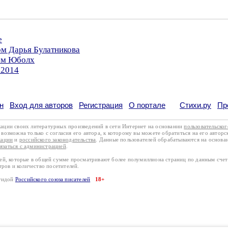
е
ом Дарья Булатникова
ром Юболх
.2014
н
Вход для авторов
Регистрация
О портале
Стихи.ру
Пр
кации своих литературных произведений в сети Интернет на основании
пользовательско
возможна только с согласия его автора, к которому вы можете обратиться на его авторс
кации
и
российского законодательства
. Данные пользователей обрабатываются на основ
вязаться с администрацией
.
лей, которые в общей сумме просматривают более полумиллиона страниц по данным сче
тров и количество посетителей.
эгидой
Российского союза писателей
18+