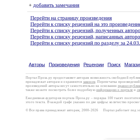
+
добавить замечания
Перейти на страницу произведения
Перейти к списку рецензий на это произведени
Перейти к списку рецензий, полученных автор
Перейти к списку рецензий, написанных авто
Перейти к списку рецензий по разделу за 24.03
Авторы
Произведения
Рецензии
Поиск
Магази
Портал Проза.ру предоставляет авторам возможность свободной публи
принадлежат авторам и охраняются
законом
. Перепечатка произведений 
произведений авторы несут самостоятельно на основании
правил публи
также можете посмотреть более подробную
информацию о портале
и
с
Ежедневная аудитория портала Проза.ру – порядка 100 тысяч посетите
этого текста. В каждой графе указано по две цифры: количество просмо
© Все права принадлежат авторам, 2000-2026 Портал работает под 