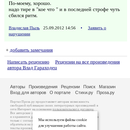
По-моему, хорошо.
надо тире в "кое что " и в последней строфе чуть
сбился ритм.
Владислав Пыль
25.09.2012 14:56
•
Заявить о
нарушении
+
добавить замечания
Написать рецензию
Рецензии на все произведения
автора Влад Гараходец
Авторы
Произведения
Рецензии
Поиск
Магазин
Вход для авторов
О портале
Стихи.ру
Проза.ру
Портал Проза.ру предоставляет авторам возможность
свободной публикации своих литературных произведений в
сети Интернет на основании
пользовательского договора
.
Все авторские права на произведения принадлежат авторам
и охраняются
законом
. Перепечатка произведений возможна
Мы используем файлы cookie
только с согласия его автора, к которому вы можете
обратиться на его авторской странице. Ответственность за
для улучшения работы сайта.
тексты произведений авторы несут самостоятельно на