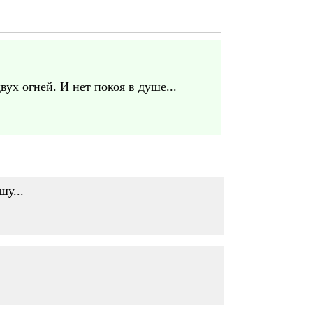
ух огней. И нет покоя в душе...
шу...