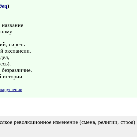
дец
)
 название
ьному.
ий, сиречь
ой экспансии.
дел,
есь).
е безразличие.
й истории.
 нарушении
Всякое революционное изменение (смена, религии, строя) 