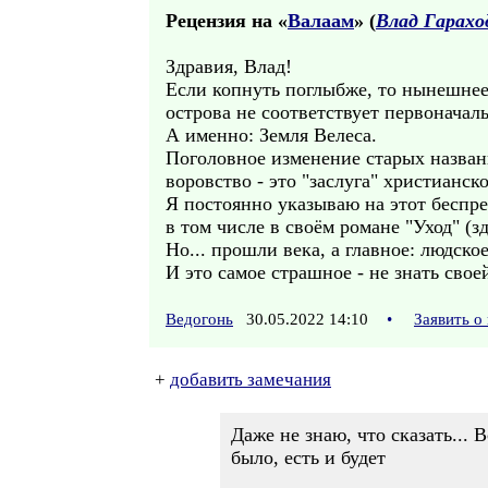
Рецензия на «
Валаам
» (
Влад Гарахо
Здравия, Влад!
Если копнуть поглыбже, то нынешнее
острова не соответствует первоначал
А именно: Земля Велеса.
Поголовное изменение старых назван
воровство - это "заслуга" христианск
Я постоянно указываю на этот беспре
в том числе в своём романе "Уход" (зд
Но... прошли века, а главное: людско
И это самое страшное - не знать свое
Ведогонь
30.05.2022 14:10
•
Заявить о
+
добавить замечания
Даже не знаю, что сказать... 
было, есть и будет