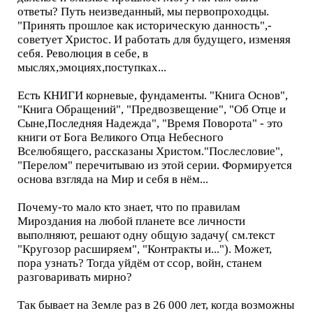
ответы? Путь неизведанный, мы первопроходцы.
"Принять прошлое как историческую данность",-
советует Христос. И работать для будущего, изменяя
себя. Революция в себе, в
мыслях,эмоциях,поступках...
Есть КНИГИ корневые, фундаменты. "Книга Основ",
"Книга Обращений", "Предвозвещение", "Об Отце и
Сыне,Последняя Надежда", "Время Поворота" - это
книги от Бога Великого Отца Небесного
Вселюбящего, рассказаны Христом."Послесловие",
"Перелом" перечитываю из этой серии. Формируется
основа взгляда на Мир и себя в нём...
Почему-то мало кто знает, что по правилам
Мироздания на любой планете все личности
выполняют, решают одну общую задачу( см.текст
"Кругозор расширяем", "Контракты и..."). Может,
пора узнать? Тогда уйдём от ссор, войн, станем
разговаривать мирно?
Так бывает на Земле раз в 26 000 лет, когда возможны