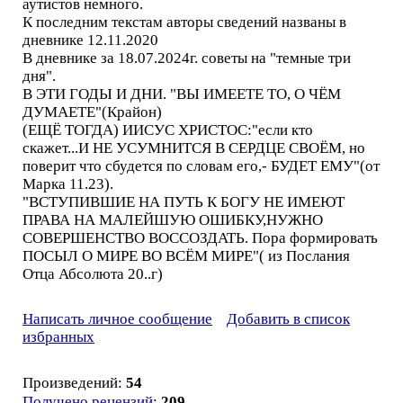
аутистов немного.
К последним текстам авторы сведений названы в
дневнике 12.11.2020
В дневнике за 18.07.2024г. советы на "темные три
дня".
В ЭТИ ГОДЫ И ДНИ. "ВЫ ИМЕЕТЕ ТО, О ЧЁМ
ДУМАЕТЕ"(Крайон)
(ЕЩЁ ТОГДА) ИИСУС ХРИСТОС:"если кто
скажет...И НЕ УСУМНИТСЯ В СЕРДЦЕ СВОЁМ, но
поверит что сбудется по словам его,- БУДЕТ ЕМУ"(от
Марка 11.23).
"ВСТУПИВШИЕ НА ПУТЬ К БОГУ НЕ ИМЕЮТ
ПРАВА НА МАЛЕЙШУЮ ОШИБКУ,НУЖНО
СОВЕРШЕНСТВО ВОССОЗДАТЬ. Пора формировать
ПОСЫЛ О МИРЕ ВО ВСЁМ МИРЕ"( из Послания
Отца Абсолюта 20..г)
Написать личное сообщение
Добавить в список
избранных
Произведений:
54
Получено рецензий
:
209