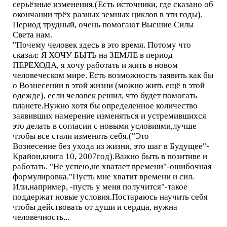
серьёзные изменения.(Есть источники, где сказано об
окончании трёх разных земных циклов в эти годы).
Период трудный, очень помогают Высшие Силы
Света нам.
"Почему человек здесь в это время. Потому что
сказал: Я ХОЧУ БЫТЬ на ЗЕМЛЕ в период
ПЕРЕХОДА, я хочу работать и жить в новом
человеческом мире. Есть возможность заявить как бы
о Вознесении в этой жизни (можно жить ещё в этой
одежде), если человек решил, что будет помогать
планете.Нужно хотя бы определенное количество
заявивших намерение изменяться и устремившихся
это делать в согласии с новыми условиями,лучше
чтобы все стали изменять себя.("Это
Вознесение без ухода из жизни, это шаг в Будущее"-
Крайон,книга 10, 2007год).Важно быть в позитиве и
работать. "Не успею,не хватает времени"-ошибочная
формулировка."Пусть мне хватит времени и сил.
Или,например, -пусть у меня получится"-такое
поддержат новые условия.Постараюсь научить себя
чтобы действовать от души и сердца, нужна
человечность...