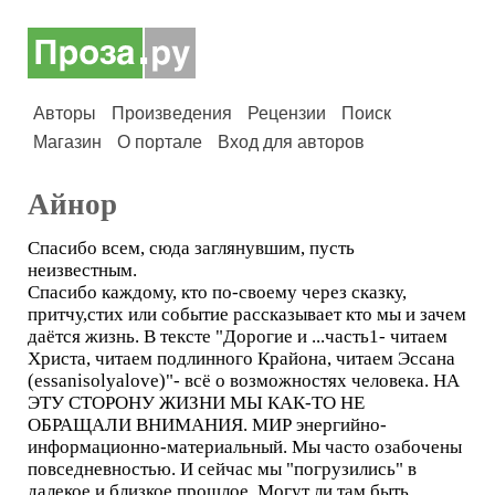
Авторы
Произведения
Рецензии
Поиск
Магазин
О портале
Вход для авторов
Айнор
Спасибо всем, сюда заглянувшим, пусть
неизвестным.
Спасибо каждому, кто по-своему через сказку,
притчу,стих или событие рассказывает кто мы и зачем
даётся жизнь. В тексте "Дорогие и ...часть1- читаем
Христа, читаем подлинного Крайона, читаем Эссана
(еssanisolyalove)"- всё о возможностях человека. НА
ЭТУ СТОРОНУ ЖИЗНИ МЫ КАК-ТО НЕ
ОБРАЩАЛИ ВНИМАНИЯ. МИР энергийно-
информационно-материальный. Мы часто озабочены
повседневностью. И сейчас мы "погрузились" в
далекое и близкое прошлое. Могут ли там быть