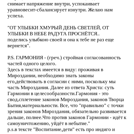
снимает напряжение внутри, успокаивает
уравновесит-сбалансирует изнутри. Желаю нам
успеха.
"ОТ УЛЫБКИ ХМУРЫЙ ДЕНЬ СВЕТЛЕЙ, ОТ
УЛЫБКИ В НЕБЕ РАДУГА ПРОСНЁТСЯ..
поделись улыбкою своей и она к тебе не раз еще
вернется".
P.S. ГАРМОНИЯ - (греч.) стройная согласованность
частей одного целого.
Здесь в текстах имеется в виду: проживая в
Мироздании, необходимо знать законы
его,действовать в согласии с ними, поскольку мы
часть Мироздания. Далее из ответа Христа: суть
Гармонии в целесообразности.Гармония - это
свод,сплетение законов Мироздания, законов Творца
Бытия,материальности. Все, что "правильно" с точки
зрения законов Мироздания, обязательно развивается
дальше, полнее.Что против законов Гармонии - идёт к
самоуничтожению, уйдёт в небытие."
p.s.в тексте "Воспитание,дети" есть про индиго и