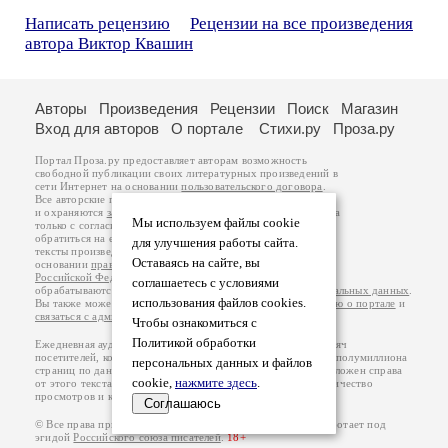
Написать рецензию
Рецензии на все произведения
автора Виктор Квашин
Авторы
Произведения
Рецензии
Поиск
Магазин
Вход для авторов
О портале
Стихи.ру
Проза.ру
Портал Проза.ру предоставляет авторам возможность
свободной публикации своих литературных произведений в
сети Интернет на основании
пользовательского договора
.
Все авторские права на произведения принадлежат авторам
и охраняются
законом
. Перепечатка произведений возможна
Мы используем файлы cookie
только с согласия его автора, к которому вы можете
обратиться на его авторской странице. Ответственность за
для улучшения работы сайта.
тексты произведений авторы несут самостоятельно на
Оставаясь на сайте, вы
основании
правил публикации
и
законодательства
Российской Федерации
. Данные пользователей
соглашаетесь с условиями
обрабатываются на основании
Политики обработки персональных данных
.
использования файлов cookies.
Вы также можете посмотреть более подробную
информацию о портале
и
связаться с администрацией
.
Чтобы ознакомиться с
Политикой обработки
Ежедневная аудитория портала Проза.ру – порядка 100 тысяч
посетителей, которые в общей сумме просматривают более полумиллиона
персональных данных и файлов
страниц по данным счетчика посещаемости, который расположен справа
cookie,
нажмите здесь
.
от этого текста. В каждой графе указано по две цифры: количество
просмотров и количество посетителей.
Соглашаюсь
© Все права принадлежат авторам, 2000-2026. Портал работает под
эгидой
Российского союза писателей
.
18+