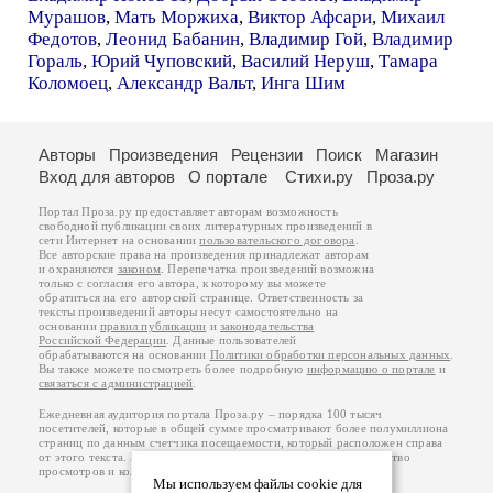
Мурашов
,
Мать Моржиха
,
Виктор Афсари
,
Михаил
Федотов
,
Леонид Бабанин
,
Владимир Гой
,
Владимир
Гораль
,
Юрий Чуповский
,
Василий Неруш
,
Тамара
Коломоец
,
Александр Вальт
,
Инга Шим
Авторы
Произведения
Рецензии
Поиск
Магазин
Вход для авторов
О портале
Стихи.ру
Проза.ру
Портал Проза.ру предоставляет авторам возможность
свободной публикации своих литературных произведений в
сети Интернет на основании
пользовательского договора
.
Все авторские права на произведения принадлежат авторам
и охраняются
законом
. Перепечатка произведений возможна
только с согласия его автора, к которому вы можете
обратиться на его авторской странице. Ответственность за
тексты произведений авторы несут самостоятельно на
основании
правил публикации
и
законодательства
Российской Федерации
. Данные пользователей
обрабатываются на основании
Политики обработки персональных данных
.
Вы также можете посмотреть более подробную
информацию о портале
и
связаться с администрацией
.
Ежедневная аудитория портала Проза.ру – порядка 100 тысяч
посетителей, которые в общей сумме просматривают более полумиллиона
страниц по данным счетчика посещаемости, который расположен справа
от этого текста. В каждой графе указано по две цифры: количество
просмотров и количество посетителей.
Мы используем файлы cookie для