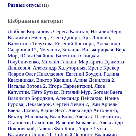
Разные опусы
(11)
Избранные авторы:
Любовь Кирсанова
,
Серёга Капитан
,
Наталия Черн
,
Владимир Эйснер
,
Елена Дюпрэ
,
Арк Лапшин
,
Валентина Телухова
,
Евгений Костюра
,
Александр
Сафронов 12
,
Neivanov
,
Зинаида Вилькорицкая
,
Вера
Мир
,
Юлия Олейник
,
Валентина Спицкая
Голубниченко
,
Михаил Ганкин
,
Маргарита Ефимова-
Дашкевич
,
Александр Халуторных
,
Ирене Крекер
,
Лавров Олег Николаевич
,
Евгений Боуден
,
Галина
Квасницкая
,
Виктор Квашин
,
Алина Данилова 2
,
Наталья Зотова 2
,
Игорь Паркентский
,
Яков
Капустин
,
Пётр Бутько
,
Виталий Мур
,
Богдан Баега
,
Владимир Бородкин
,
Александр Пейсахис
,
Ирина
Гурова
,
Декамерон
,
Сергей Левин 2
,
Эми Ариель
,
Елена Ляхова
,
Юрий Яесс
,
Александр Антоненко
,
Виктор Мясников
,
Влад Колд
,
Алексас Плаукайтис
,
Станислав Сахончик
,
Валерий Ковалевъ
,
Александр
Покровский
,
Галина Фан Бонн
,
Аарне Лутта
,
Владимир Попов 11
,
Добрый Особист
,
Владимир