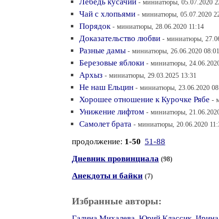
Лебедь кусачий
- миниатюры, 05.07.2020 2
Чай с хлопьями
- миниатюры, 05.07.2020 2
Порядок
- миниатюры, 28.06.2020 11:14
Доказательство любви
- миниатюры, 27.0
Разные дамы
- миниатюры, 26.06.2020 08:0
Березовые яблоки
- миниатюры, 24.06.202
Архыз
- миниатюры, 29.03.2025 13:31
Не наш Ельцин
- миниатюры, 23.06.2020 08
Хорошее отношение к Курочке Рябе
- 
Унижение лифтом
- миниатюры, 21.06.202
Самолет брата
- миниатюры, 20.06.2020 11:
продолжение:
1-50
51-88
Дневник провинциала
(98)
Анекдоты и байки
(7)
Избранные авторы:
Галина Михалева
,
Юрий Классик
,
Ирина