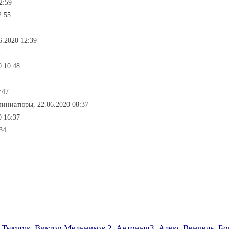
2:59
2:55
6.2020 12:39
1
0 10:48
:47
миниатюры, 22.06.2020 08:37
0 16:37
34
 Тымчук
,
Виктор Мельников 2
,
Антоныч3
,
Алекс Венцель
,
Бо