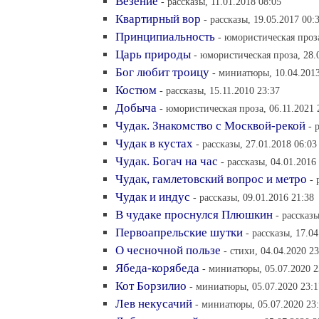
Везение
- рассказы, 11.01.2018 08:05
Квартирный вор
- рассказы, 19.05.2017 00:
Принципиальность
- юмористическая проза
Царь природы
- юмористическая проза, 28.
Бог любит троицу
- миниатюры, 10.04.2013
Костюм
- рассказы, 15.11.2010 23:37
Добыча
- юмористическая проза, 06.11.2021 
Чудак. Знакомство с Москвой-рекой
- 
Чудак в кустах
- рассказы, 27.01.2018 06:03
Чудак. Богач на час
- рассказы, 04.01.2016
Чудак, гамлетовский вопрос и метро
- 
Чудак и индус
- рассказы, 09.01.2016 21:38
В чудаке проснулся Плюшкин
- рассказы
Первоапрельские шутки
- рассказы, 17.0
О чесночной пользе
- стихи, 04.04.2020 23
Ябеда-корябеда
- миниатюры, 05.07.2020 2
Кот Борзилио
- миниатюры, 05.07.2020 23:1
Лев некусачий
- миниатюры, 05.07.2020 23