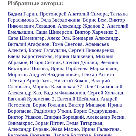
Избранные авторы:
Вадим Гарин
,
Протоиерей Анатолий Симора
,
Татьяна
Герасимова 3
,
Элла Звёздочкина
,
Борис Бем
,
Виктор
Николаевич Левашов
,
Александр Жданов 2
,
Анатолий
Емельяшин
,
Саша Шнеерсон
,
Виктор Харченко 2
,
Сара Шлезингер
,
Алекс Эль
,
Бондарев Александр
,
Виталий Агафонов
,
Тома Снегова
,
Афанасьев
Алексей
,
Борис Гатауллин
,
Сергей Пивоваренко
,
Елена Коростенская
,
Ирина Пашкевич
,
Михаил
Абрамов
,
Игорь Ситник
,
Степан Дуплий
,
Эвелина
Виктория Шилова
,
Ирина Горбачева Маркарьянц
,
Морозов Андрей Владиленович
,
Гёвхар Антига
-Гёвхар Ариф Гызы
,
Николай Кокош
,
Валерий
Слюньков
,
Марина Каменская-77
,
Лев Ольшанский
,
Александр Хаз
,
Вадим Филимонов
,
Сергей Холланд
,
Евгений Кузьменко 2
,
Евгений Шейнман
,
Андрей
Легостаев
,
Борис Гольдин
,
Виктор Минаков
,
Ирина
Воропаева
,
Радиомир Уткин
,
Борис Сударушкин
,
Виктор Ушаков
,
Епифан Борецкий
,
Александр Ресин
,
Онимакрис
,
Зоран Питич
,
Эмма Татарская
,
Александр Бурьяк
,
Жека Махно
,
Ирина Галактина
,
Белоконь Людмила
,
Лариса Болотова
,
Евгений