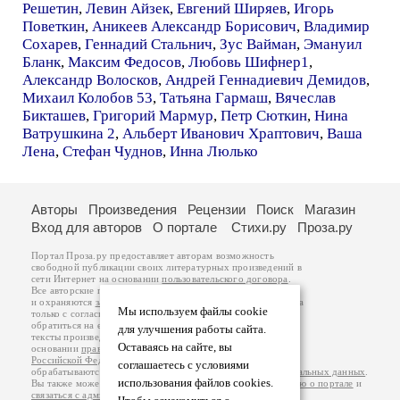
Решетин
,
Левин Айзек
,
Евгений Ширяев
,
Игорь
Поветкин
,
Аникеев Александр Борисович
,
Владимир
Сохарев
,
Геннадий Стальнич
,
Зус Вайман
,
Эмануил
Бланк
,
Максим Федосов
,
Любовь Шифнер1
,
Александр Волосков
,
Андрей Геннадиевич Демидов
,
Михаил Колобов 53
,
Татьяна Гармаш
,
Вячеслав
Бикташев
,
Григорий Мармур
,
Петр Сюткин
,
Нина
Ватрушкина 2
,
Альберт Иванович Храптович
,
Ваша
Лена
,
Стефан Чуднов
,
Инна Люлько
Авторы
Произведения
Рецензии
Поиск
Магазин
Вход для авторов
О портале
Стихи.ру
Проза.ру
Портал Проза.ру предоставляет авторам возможность
свободной публикации своих литературных произведений в
сети Интернет на основании
пользовательского договора
.
Все авторские права на произведения принадлежат авторам
и охраняются
законом
. Перепечатка произведений возможна
Мы используем файлы cookie
только с согласия его автора, к которому вы можете
обратиться на его авторской странице. Ответственность за
для улучшения работы сайта.
тексты произведений авторы несут самостоятельно на
Оставаясь на сайте, вы
основании
правил публикации
и
законодательства
Российской Федерации
. Данные пользователей
соглашаетесь с условиями
обрабатываются на основании
Политики обработки персональных данных
.
использования файлов cookies.
Вы также можете посмотреть более подробную
информацию о портале
и
связаться с администрацией
.