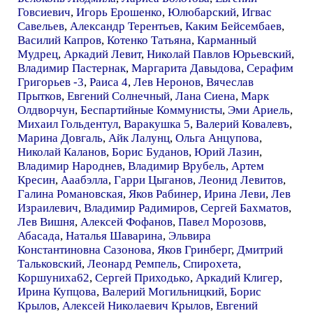
Говсиевич
,
Игорь Ерошенко
,
Юлюбарский
,
Игвас
Савельев
,
Александр Терентьев
,
Каким Бейсембаев
,
Василий Капров
,
Котенко Татьяна
,
Карманный
Мудрец
,
Аркадий Левит
,
Николай Павлов Юрьевский
,
Владимир Пастернак
,
Маргарита Давыдова
,
Серафим
Григорьев -3
,
Раиса 4
,
Лев Неронов
,
Вячеслав
Прытков
,
Евгений Солнечный
,
Лана Сиена
,
Марк
Олдворчун
,
Беспартийные Коммунисты
,
Эми Ариель
,
Михаил Гольдентул
,
Варакушка 5
,
Валерий Ковалевъ
,
Марина Довгаль
,
Айк Лалунц
,
Ольга Анцупова
,
Николай Каланов
,
Борис Буданов
,
Юрий Лазин
,
Владимир Народнев
,
Владимир Врубель
,
Артем
Кресин
,
Ааабэлла
,
Гарри Цыганов
,
Леонид Левитов
,
Галина Романовская
,
Яков Рабинер
,
Ирина Леви
,
Лев
Израилевич
,
Владимир Радимиров
,
Сергей Бахматов
,
Лев Вишня
,
Алексей Фофанов
,
Павел Морозовв
,
Абасада
,
Наталья Шаварина
,
Эльвира
Константиновна Сазонова
,
Яков Гринберг
,
Дмитрий
Тальковский
,
Леонард Ремпель
,
Спирохета
,
Коршуниха62
,
Сергей Приходько
,
Аркадий Клигер
,
Ирина Купцова
,
Валерий Могильницкий
,
Борис
Крылов
,
Алексей Николаевич Крылов
,
Евгений