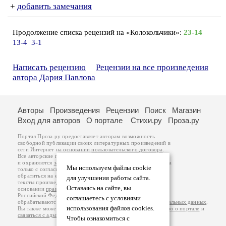
+
добавить замечания
Продолжение списка рецензий на «Колокольчики»:
23-14
13-4
3-1
Написать рецензию
Рецензии на все произведения
автора Дария Павлова
Авторы
Произведения
Рецензии
Поиск
Магазин
Вход для авторов
О портале
Стихи.ру
Проза.ру
Портал Проза.ру предоставляет авторам возможность
свободной публикации своих литературных произведений в
сети Интернет на основании
пользовательского договора
.
Все авторские права на произведения принадлежат авторам
и охраняются
законом
. Перепечатка произведений возможна
Мы используем файлы cookie
только с согласия его автора, к которому вы можете
обратиться на его авторской странице. Ответственность за
для улучшения работы сайта.
тексты произведений авторы несут самостоятельно на
Оставаясь на сайте, вы
основании
правил публикации
и
законодательства
Российской Федерации
. Данные пользователей
соглашаетесь с условиями
обрабатываются на основании
Политики обработки персональных данных
.
использования файлов cookies.
Вы также можете посмотреть более подробную
информацию о портале
и
связаться с администрацией
.
Чтобы ознакомиться с