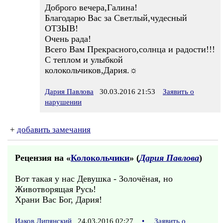
Доброго вечера,Галина!
Благодарю Вас за Светлый,чудесный
ОТЗЫВ!
Очень рада!
Всего Вам Прекрасного,солнца и радости!!!
С теплом и улыбкой
колокольчиков,Дария.☼
Дария Павлова
30.03.2016 21:53
Заявить о
нарушении
+
добавить замечания
Рецензия на «
Колокольчики
» (
Дария Павлова
)
Вот такая у нас Девушка - Золочёная, но
Животворящая Русь!
Храни Вас Бог, Дария!
Иаков Липянский
24.03.2016 02:27
•
Заявить о