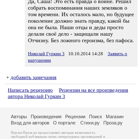
Да, Саша! Это есть правда о войне. Решил
собрать воспоминания наших земляков о
том времени. Их осталось мало, но будущее
поколение должно знать правду, какой бы
она не была. Наши отцы и деды просто
делали своё дело - защищали нашу
Отчизну. Без ложного героизма, без пафоса.
Николай Гуркин 3
10.10.2014 14:28
Заявить о
нарушении
+
добавить замечания
Написать рецензию
Рецензии на все произведения
автора Николай Гуркин 3
Авторы
Произведения
Рецензии
Поиск
Магазин
Вход для авторов
О портале
Стихи.ру
Проза.ру
Портал Проза.ру предоставляет авторам возможность
свободной публикации своих литературных произведений в