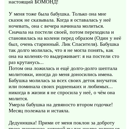
настоящий БОМОНД!
У меня тоже была бабушка. Только она мне
сказок не сказывала. Когда я оставалась у неё
ночевать, она с вечера начинала молиться.
Сначала на постели своей, потом переходила и
становилась на колени перед образом (Один у неё
был, очень старинный. Лик Спасителя). Бабушка
так долго молилась, что я не могла понять, как
она на коленях-то выдерживает: я на постели сто
раз крутанусь...
Потом она ложилась и ещё долго-долго шептала
молитовки, иногда до меня доносились имена.
Бабушка молилась за всех своих деток внучаток
или поминала своих родненьких и любимых...
никогда в жизни я не спросила у неё, о чём она
молится.
Умерла бабушка на девяносто втором годочке!
Месяц полежала и истаяла.
Дедунюшка! Прими от меня поклон за доброту
твою душевную, которой ты так щедро делишься