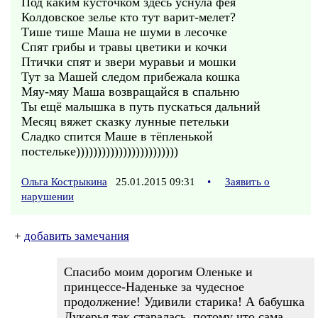
Под каким кусточком здесь уснула фея
Колдовское зелье кто тут варит-мелет?
Тише тише Маша не шуми в лесочке
Спят грибы и травы цветики и кочки
Птички спят и звери муравьи и мошки
Тут за Машей следом прибежала кошка
Мяу-мяу Маша возвращайся в спальню
Ты ещё малышка в путь пускаться дальний
Месяц вяжет сказку лунные петельки
Сладко спится Маше в тёпленькой
постельке))))))))))))))))))))))))
Ольга Кострыкина
25.01.2015 09:31
•
Заявить о
нарушении
+
добавить замечания
Спасибо моим дорогим Оленьке и
принцессе-Наденьке за чудесное
продолжение! Удивили старика! А бабушка
Лукерья так старалась, потому что сама