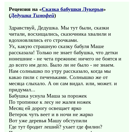
Рецензия на «
Сказка бабушки Лукерьи
»
(
Дедушка Тимофей
)
Здравствуй, Дедушка. Мы тут были, сказки
читали, восхищались, сказочника хвалили и
вдохновлялись его строчками.
Ух, какую страшную сказку бабуля Маше
рассказала! Только не знает бабушка, что детки
нонешние - не чета прежним: ничего не боятся и
до всего им дело. Было ли не было - не знаем.
Нам солнышко по утру рассказало, когда мы
какао пили с печеньками. Солнышко же от
месяца слыхало. А он сам видал. или, может. и
придумал...
Бабушка уснула Маша за порожек
По тропинке к лесу не жалея ножек
Месяц ей дорогу освещает ярко
Ветерок чуть веет и в ночи не жарко
Вот уже деревья Машу обступили
Где тут бродит леший? ухает где филин?