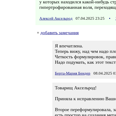
у которых находился какой-нибудь ст
гипертрофированная воля, переходящ
Алексей Аксельрод
07.04.2025 23:25
•
+
добавить замечания
Я впечатлена.
Теперь вижу, над чем надо пл
Четкость формулировок, прав
Надо подумать, как этот текс
Берта-Мария Бендер
08.04.2025 0
Товарищ Аксельрод!
Приняла к исправлению Ваши 
Второе переформулировала, з
есть простор на создания мет