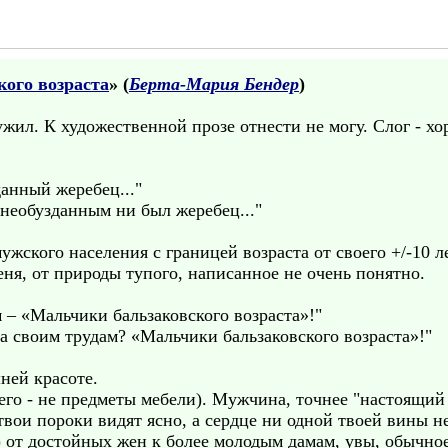
ого возраста
» (
Берта-Мария Бендер
)
жил. К художественной прозе отнести не могу. Слог - х
анный жеребец..."
необузданным ни был жеребец..."
жского населения с границей возраста от своего +/-10 ле
еня, от природы тупого, написанное не очень понятно.
м – «Мальчики бальзаковского возраста»!"
ла своим трудам? «Мальчики бальзаковского возраста»!"
ней красоте.
го - не предметы мебели). Мужчина, точнее "настоящий 
вои пороки видят ясно, а сердце ни одной твоей вины не 
) от достойных жен к более молодым дамам, увы, обычно