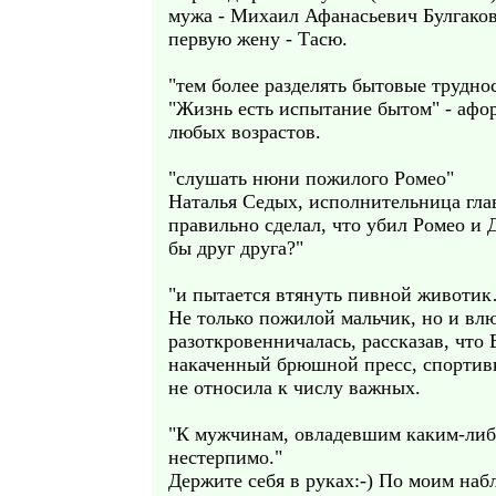
мужа - Михаил Афанасьевич Булгаков,
первую жену - Тасю.
"тем более разделять бытовые труднос
"Жизнь есть испытание бытом" - афо
любых возрастов.
"слушать нюни пожилого Ромео"
Наталья Седых, исполнительница глав
правильно сделал, что убил Ромео и 
бы друг друга?"
"и пытается втянуть пивной животи
Не только пожилой мальчик, но и вл
разоткровенничалась, рассказав, что
накаченный брюшной пресс, спортивну
не относила к числу важных.
"К мужчинам, овладевшим каким-либо
нестерпимо."
Держите себя в руках:-) По моим наб