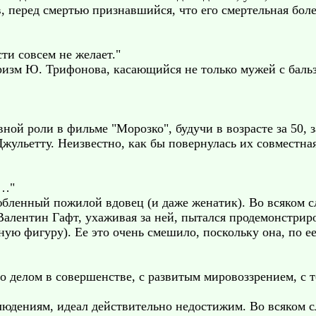
 перед смертью признавшийся, что его смертельная болезн
ти совсем не желает."
ризм Ю. Трифонова, касающийся не только мужей с баль
ной роли в фильме "Морозко", будучи в возрасте за 50,
Джульетту. Неизвестно, как бы повернулась их совместна
к…"
юбленный пожилой вдовец (и даже женатик). Во всяком с
 Валентин Гафт, ухаживая за ней, пытался продемонстрир
ю фигуру). Ее это очень смешило, поскольку она, по ее
 делом в совершенстве, с развитым мировоззрением, с
людениям, идеал действительно недостижим. Во всяком с