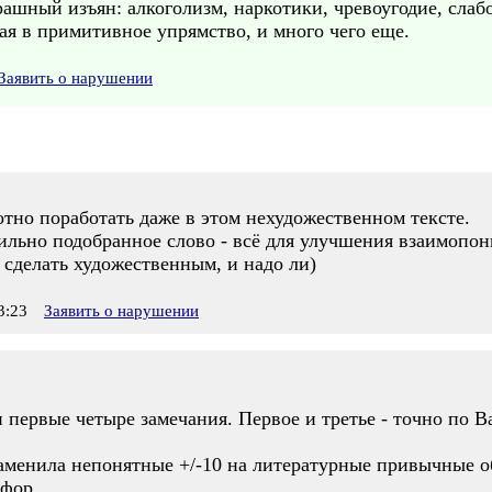
рашный изъян: алкоголизм, наркотики, чревоугодие, сла
ая в примитивное упрямство, и много чего еще.
Заявить о нарушении
отно поработать даже в этом нехудожественном тексте.
ильно подобранное слово - всё для улучшения взаимопон
т сделать художественным, и надо ли)
3:23
Заявить о нарушении
первые четыре замечания. Первое и третье - точно по В
аменила непонятные +/-10 на литературные привычные о
афор.