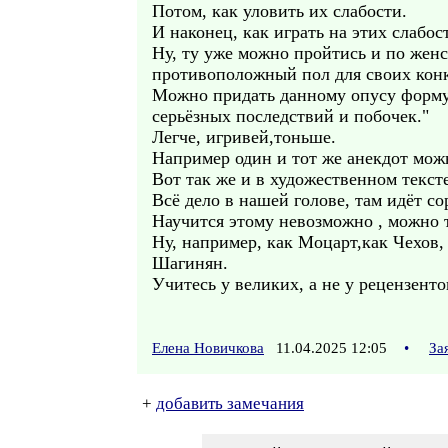
Потом, как уловить их слабости.
И наконец, как играть на этих слабос
Ну, ту уже можно пройтись и по женс
противоположный пол для своих кон
Можно придать данному опусу форму э
серьёзных последствий и побочек."
Легче, игривей,тоньше.
Например один и тот же анекдот мож
Вот так же и в художественном тексте
Всё дело в нашей голове, там идёт с
Научится этому невозможно , можно т
Ну, например, как Моцарт,как Чехов
Шагинян.
Учитесь у великих, а не у рецензенто
Елена Новичкова
11.04.2025 12:05
•
За
+
добавить замечания