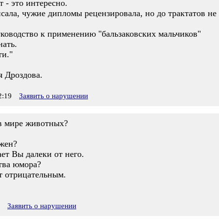
 - это интересно.
сала, чужие дипломы рецензировала, но до трактатов не
уководство к применению "бальзаковских мальчиков"
нать.
ти."
 Дроздова.
2:19
Заявить о нарушении
в мире животных?
ожен?
ает Вы далеки от него.
тва юмора?
ет отрицательным.
Заявить о нарушении