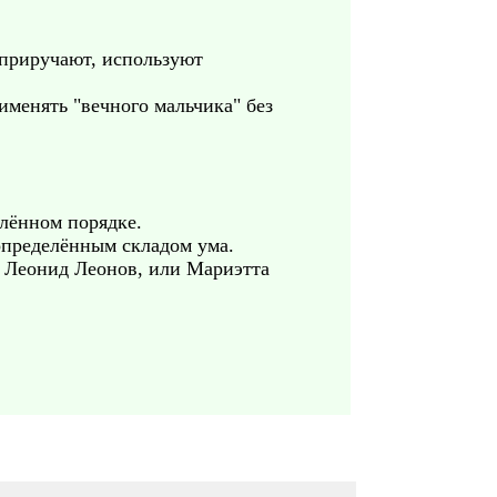
 приручают, используют
именять "вечного мальчика" без
елённом порядке.
 определённым складом ума.
й Леонид Леонов, или Мариэтта