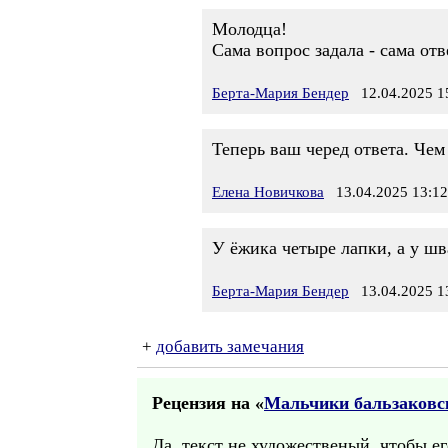
Молодца!
Сама вопрос задала - сама отв
Берта-Мария Бендер
12.04.2025 1
Теперь ваш черед ответа. Чем
Елена Новичкова
13.04.2025 13:12
У ёжика четыре лапки, а у шв
Берта-Мария Бендер
13.04.2025 1
+
добавить замечания
Рецензия на «
Мальчики бальзаковск
Да, текст не художественый, чтобы ег