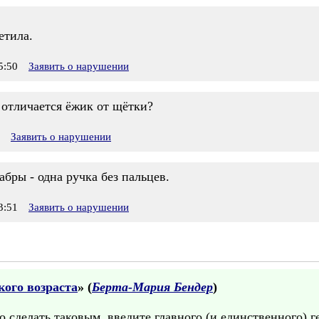
етила.
5:50
Заявить о нарушении
 отличается ёжик от щётки?
Заявить о нарушении
абры - одна ручка без пальцев.
3:51
Заявить о нарушении
ого возраста
» (
Берта-Мария Бендер
)
о сделать таковым, введите главного (и единственного) г