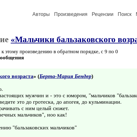
Авторы
Произведения
Рецензии
Поиск
ние
«Мальчики бальзаковского возр
к этому произведению в обратном порядке, с 9 по 0
сообщения
ого возраста
» (
Берта-Мария Бендер
)
о.
настоящих мужчин и - это с юмором, "мальчиков "бальзак
ведите это до гротеска, до апогея, до кульминации.
орачивать с ним целый сюжет.
ечных мальчиков", ноо как!
ению "бальзаковских мальчиков"