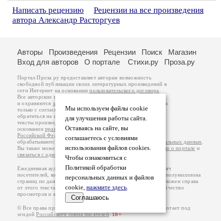
Написать рецензию
Рецензии на все произведения
автора Александр Расторгуев
Авторы
Произведения
Рецензии
Поиск
Магазин
Вход для авторов
О портале
Стихи.ру
Проза.ру
Портал Проза.ру предоставляет авторам возможность
свободной публикации своих литературных произведений в
сети Интернет на основании
пользовательского договора
.
Все авторские права на произведения принадлежат авторам
и охраняются
законом
. Перепечатка произведений возможна
Мы используем файлы cookie
только с согласия его автора, к которому вы можете
обратиться на его авторской странице. Ответственность за
для улучшения работы сайта.
тексты произведений авторы несут самостоятельно на
Оставаясь на сайте, вы
основании
правил публикации
и
законодательства
Российской Федерации
. Данные пользователей
соглашаетесь с условиями
обрабатываются на основании
Политики обработки персональных данных
.
использования файлов cookies.
Вы также можете посмотреть более подробную
информацию о портале
и
связаться с администрацией
.
Чтобы ознакомиться с
Политикой обработки
Ежедневная аудитория портала Проза.ру – порядка 100 тысяч
посетителей, которые в общей сумме просматривают более полумиллиона
персональных данных и файлов
страниц по данным счетчика посещаемости, который расположен справа
cookie,
нажмите здесь
.
от этого текста. В каждой графе указано по две цифры: количество
просмотров и количество посетителей.
Соглашаюсь
© Все права принадлежат авторам, 2000-2026. Портал работает под
эгидой
Российского союза писателей
.
18+