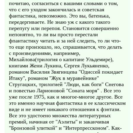
почитаю, согласиться с вашими словами о том,
что с его уходом закончилась и советская
фантастика, невозможно. Это вы, батенька,
передергиваете. Не знаю уж с какого такого
перепугу или перепоя. Становится совершенно
непонятно, то ли вы просто перестали
фпантастику читать и за ней следить, то ли что-
то еще произошло, но, спрашивается, что делать
с произведениями, напрнимер,
Михайлова(трилогия о капитане Ульдемире),
книгами Жени Лукина, Сергея Лукьяненко,
романом Василия Звягинцева "Одиссей покидает
Итаку", романом "Жук в муравейнике"
Стругацких, трилогией "Люди, как боги" Снегова
и повестью Ларионовой "Соната моря" . Все это
уже после 1975, как и многое-многое другое. Все
это именно научная фантастика в ее классическом
виде и не имеет никакого отношения к фэнтази.
Все это удостоено множества литературных
премий, начиная от "Аэлиты" и заканчивая
"Бронзовой улиткой" и "Интерпрессконом". Как-