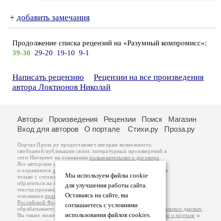
+
добавить замечания
Продолжение списка рецензий на «Разумный компромисс»:
39-30
29-20
19-10
9-1
Написать рецензию
Рецензии на все произведения
автора Локтионов Николай
Авторы
Произведения
Рецензии
Поиск
Магазин
Вход для авторов
О портале
Стихи.ру
Проза.ру
Портал Проза.ру предоставляет авторам возможность
свободной публикации своих литературных произведений в
сети Интернет на основании
пользовательского договора
.
Все авторские права на произведения принадлежат авторам
и охраняются
законом
. Перепечатка произведений возможна
Мы используем файлы cookie
только с согласия его автора, к которому вы можете
обратиться на его авторской странице. Ответственность за
для улучшения работы сайта.
тексты произведений авторы несут самостоятельно на
Оставаясь на сайте, вы
основании
правил публикации
и
законодательства
Российской Федерации
. Данные пользователей
соглашаетесь с условиями
обрабатываются на основании
Политики обработки персональных данных
.
использования файлов cookies.
Вы также можете посмотреть более подробную
информацию о портале
и