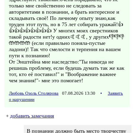
только мне свойственно не следовать за
авторитетами в познании, а брать интересное и
складывать своё! По личному опыту знаю,как
труден этот путь, но в 75 лет собирать уражай!👍
👍👍👍👍👍👍👍👍 У многих моих сверстников
такой радости нет!у одних🤙🤙🤙, у других👎👎👎
🤲🤲🤲🤲 (если правильно поняла-пустые
ладони)! Так что смелости и терпения на вашем
пути к познанию!
От Энштейна мне наследство:"Ты никогда не
решишь проблему, если будешь думать так же как
тот, кто её поставил!" и "Воображение важнее
чем знания!"- мне это помогает!
Любовь Озоль Столярова
07.08.2026 13:30
•
Заявить
о нарушении
+
добавить замечания
В познании должно быть место творчеству