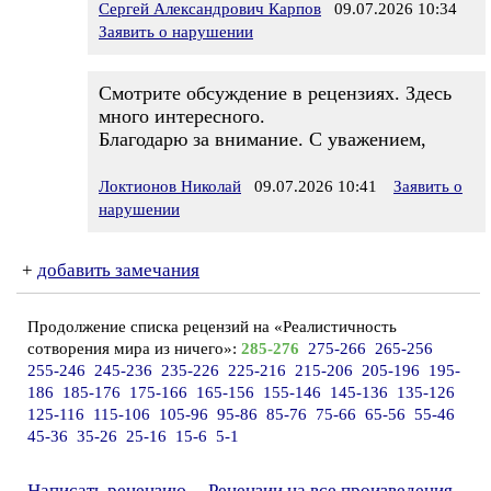
Сергей Александрович Карпов
09.07.2026 10:34
Заявить о нарушении
Смотрите обсуждение в рецензиях. Здесь
много интересного.
Благодарю за внимание. С уважением,
Локтионов Николай
09.07.2026 10:41
Заявить о
нарушении
+
добавить замечания
Продолжение списка рецензий на «Реалистичность
сотворения мира из ничего»:
285-276
275-266
265-256
255-246
245-236
235-226
225-216
215-206
205-196
195-
186
185-176
175-166
165-156
155-146
145-136
135-126
125-116
115-106
105-96
95-86
85-76
75-66
65-56
55-46
45-36
35-26
25-16
15-6
5-1
Написать рецензию
Рецензии на все произведения