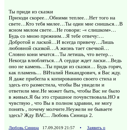
Ты приди из сказки
Приходи скорее…Обними теплее…Нет того на
свете…Кто тебя милее…Ты один мне снишься…В
ясном милом свете…Не говори: -« слишком»…
Будь со мною прежним…Я тебе отвечу:…
Добротой и лаской…И всегда привечу…Лишь
любовной сказкой…А жизнь тает свечкой…
Словно кони мчатся…Ты летишь, что ветер…
Некогда влюбляться…А сердце ждет ласки…Ведь
оно не камень…Ты приди из сказки… Будь горяч,
как пламень… ВИталий Никандрович, я Вас жду.
Я даже прибегла к копированию своего стиха и
здесь его разместила, чтобы Вы увидели и
ответили мне.Не может быть, чтобы Вас не было
в живых.Я бы это страшное почувствовала.НО я
чувствую , что Вы в полном здравии, не могу
понять , почему молчите.Неужели не бываете
здесь? Жду ВАС... Любовь Синица 2.
Любовь Синица
17.09.2019 21:57
•
Заявить о