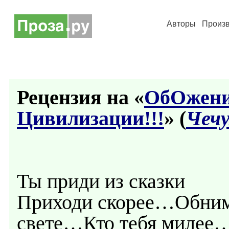
Авторы
Произ
Рецензия на «
ОбОжени
Цивилизации!!!
» (
Чеч
Ты приди из сказки
Приходи скорее…Обним
свете…Кто тебя милее