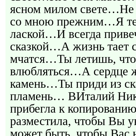
ясном милом свете…Не 
со мною прежним…Я те
лаской…И всегда прив
сказкой…А жизнь тает 
мчатся…Ты летишь, чт
влюбляться…А сердце ж
камень…Ты приди из ска
пламень… ВИталий Ника
прибегла к копированию 
разместила, чтобы Вы у
может быть, чтобы Вас 