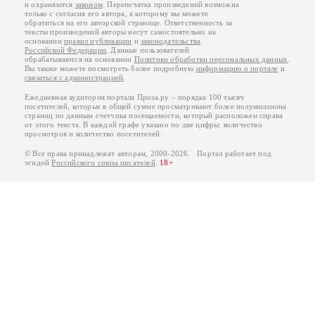
и охраняются
законом
. Перепечатка произведений возможна
только с согласия его автора, к которому вы можете
обратиться на его авторской странице. Ответственность за
тексты произведений авторы несут самостоятельно на
основании
правил публикации
и
законодательства
Российской Федерации
. Данные пользователей
обрабатываются на основании
Политики обработки персональных данных
.
Вы также можете посмотреть более подробную
информацию о портале
и
связаться с администрацией
.
Ежедневная аудитория портала Проза.ру – порядка 100 тысяч
посетителей, которые в общей сумме просматривают более полумиллиона
страниц по данным счетчика посещаемости, который расположен справа
от этого текста. В каждой графе указано по две цифры: количество
просмотров и количество посетителей.
© Все права принадлежат авторам, 2000-2026. Портал работает под
эгидой
Российского союза писателей
.
18+