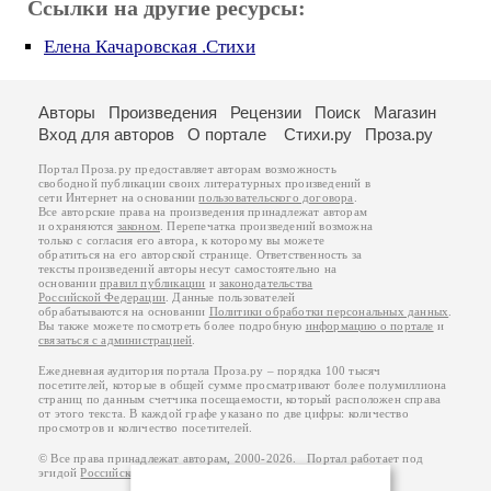
Ссылки на другие ресурсы:
Елена Качаровская .Стихи
Авторы
Произведения
Рецензии
Поиск
Магазин
Вход для авторов
О портале
Стихи.ру
Проза.ру
Портал Проза.ру предоставляет авторам возможность
свободной публикации своих литературных произведений в
сети Интернет на основании
пользовательского договора
.
Все авторские права на произведения принадлежат авторам
и охраняются
законом
. Перепечатка произведений возможна
только с согласия его автора, к которому вы можете
обратиться на его авторской странице. Ответственность за
тексты произведений авторы несут самостоятельно на
основании
правил публикации
и
законодательства
Российской Федерации
. Данные пользователей
обрабатываются на основании
Политики обработки персональных данных
.
Вы также можете посмотреть более подробную
информацию о портале
и
связаться с администрацией
.
Ежедневная аудитория портала Проза.ру – порядка 100 тысяч
посетителей, которые в общей сумме просматривают более полумиллиона
страниц по данным счетчика посещаемости, который расположен справа
от этого текста. В каждой графе указано по две цифры: количество
просмотров и количество посетителей.
© Все права принадлежат авторам, 2000-2026. Портал работает под
эгидой
Российского союза писателей
.
18+