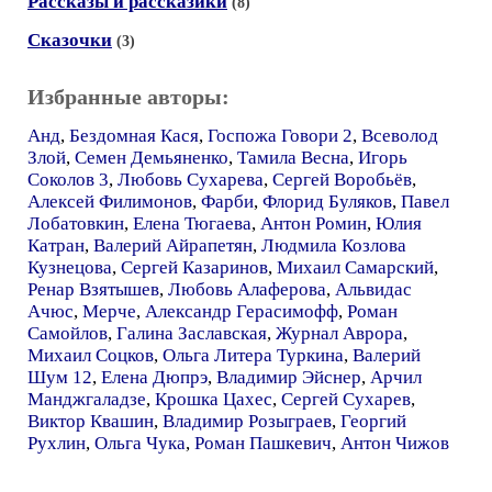
Рассказы и рассказики
(8)
Сказочки
(3)
Избранные авторы:
Анд
,
Бездомная Кася
,
Госпожа Говори 2
,
Всеволод
Злой
,
Семен Демьяненко
,
Тамила Весна
,
Игорь
Соколов 3
,
Любовь Сухарева
,
Сергей Воробьёв
,
Алексей Филимонов
,
Фарби
,
Флорид Буляков
,
Павел
Лобатовкин
,
Елена Тюгаева
,
Антон Ромин
,
Юлия
Катран
,
Валерий Айрапетян
,
Людмила Козлова
Кузнецова
,
Сергей Казаринов
,
Михаил Самарский
,
Ренар Взятышев
,
Любовь Алаферова
,
Альвидас
Ачюс
,
Мерче
,
Александр Герасимофф
,
Роман
Самойлов
,
Галина Заславская
,
Журнал Аврора
,
Михаил Соцков
,
Ольга Литера Туркина
,
Валерий
Шум 12
,
Елена Дюпрэ
,
Владимир Эйснер
,
Арчил
Манджгаладзе
,
Крошка Цахес
,
Сергей Сухарев
,
Виктор Квашин
,
Владимир Розыграев
,
Георгий
Рухлин
,
Ольга Чука
,
Роман Пашкевич
,
Антон Чижов