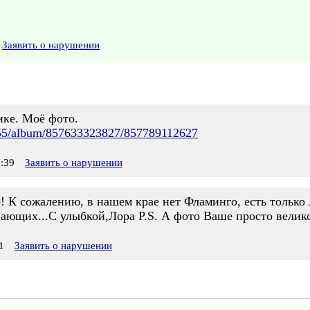
Заявить о нарушении
ке. Моё фото.
2355/album/857633323827/857789112627
:39
Заявить о нарушении
! К сожалению, в нашем крае нет Фламинго, есть только 
вающих...С улыбкой,Лора P.S. А фото Ваше просто велик
1
Заявить о нарушении