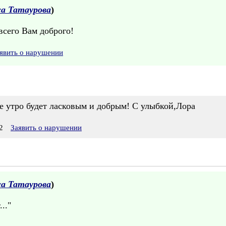
а Татаурова
)
всего Вам доброго!
явить о нарушении
е утро будет ласковым и добрым! С улыбкой,Лора
2
Заявить о нарушении
а Татаурова
)
.."