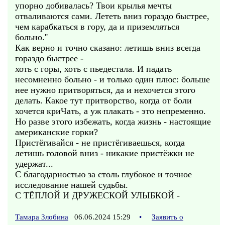
упорно добивалась? Твои крылья мечты
отваливаются сами. Лететь вниз гораздо быстрее,
чем карабкаться в гору, да и приземляться
больно.''
Как верно и точно сказано: летишь вниз всегда
гораздо быстрее -
хоть с горы, хоть с пьедестала. И падать
несомненно больно - и только один плюс: больше
нее нужно притворяться, да и нехочется этого
делать. Какое тут притворство, когда от боли
хочется криЧать, а уж плакать - это непременно.
Но разве этого избежать, когда жизнь - настоящие
американские горки?
Пристёгивайся - не пристёгиваешься, когда
летишь головой вниз - никакие пристёжки не
удержат...
С благодарностью за столь глубокое и точное
исследование нашей судьбы.
С ТЁПЛОЙ И ДРУЖЕСКОЙ УЛЫБКОЙ -
Тамара Злобина
06.06.2024 15:29
•
Заявить о