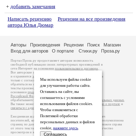
+
добавить замечания
Написать рецензию
Рецензии на все произведения
автора Юлья Дюмар
Авторы
Произведения
Рецензии
Поиск
Магазин
Вход для авторов
О портале
Стихи.ру
Проза.ру
Портал Проза.ру предоставляет авторам возможность
свободной публикации своих литературных произведений в
сети Интернет на основании
пользовательского договора
.
Все авторские права на произведения принадлежат авторам
и охраняются
законом
. Перепечатка произведений возможна
Мы используем файлы cookie
только с согласия его автора, к которому вы можете
обратиться на его авторской странице. Ответственность за
для улучшения работы сайта.
тексты произведений авторы несут самостоятельно на
Оставаясь на сайте, вы
основании
правил публикации
и
законодательства
Российской Федерации
. Данные пользователей
соглашаетесь с условиями
обрабатываются на основании
Политики обработки персональных данных
.
использования файлов cookies.
Вы также можете посмотреть более подробную
информацию о портале
и
связаться с администрацией
.
Чтобы ознакомиться с
Политикой обработки
Ежедневная аудитория портала Проза.ру – порядка 100 тысяч
посетителей, которые в общей сумме просматривают более полумиллиона
персональных данных и файлов
страниц по данным счетчика посещаемости, который расположен справа
cookie,
нажмите здесь
.
от этого текста. В каждой графе указано по две цифры: количество
просмотров и количество посетителей.
Соглашаюсь