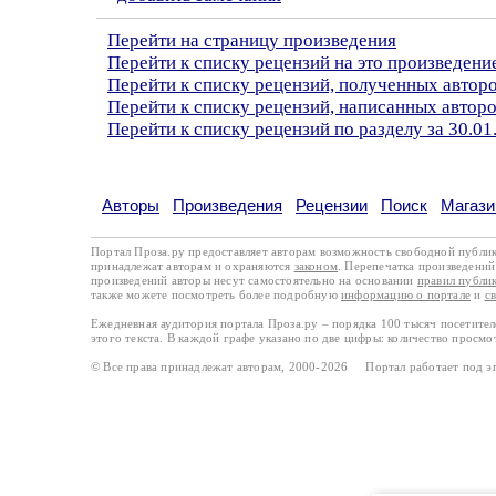
Перейти на страницу произведения
Перейти к списку рецензий на это произведени
Перейти к списку рецензий, полученных авто
Перейти к списку рецензий, написанных автор
Перейти к списку рецензий по разделу за 30.01
Авторы
Произведения
Рецензии
Поиск
Магази
Портал Проза.ру предоставляет авторам возможность свободной публи
принадлежат авторам и охраняются
законом
. Перепечатка произведений 
произведений авторы несут самостоятельно на основании
правил публи
также можете посмотреть более подробную
информацию о портале
и
с
Ежедневная аудитория портала Проза.ру – порядка 100 тысяч посетите
этого текста. В каждой графе указано по две цифры: количество просмо
© Все права принадлежат авторам, 2000-2026 Портал работает под 