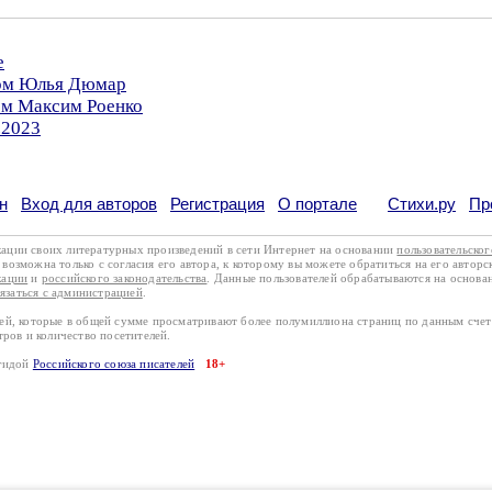
е
ром Юлья Дюмар
ом Максим Роенко
.2023
н
Вход для авторов
Регистрация
О портале
Стихи.ру
Пр
кации своих литературных произведений в сети Интернет на основании
пользовательско
возможна только с согласия его автора, к которому вы можете обратиться на его авторс
кации
и
российского законодательства
. Данные пользователей обрабатываются на основ
вязаться с администрацией
.
лей, которые в общей сумме просматривают более полумиллиона страниц по данным сче
тров и количество посетителей.
эгидой
Российского союза писателей
18+