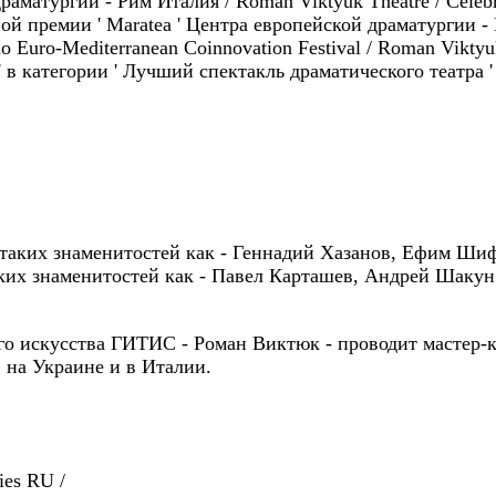
матургии - Рим Италия / Roman Viktyuk Theatre / Celebri
ой премии ' Maratea ' Центра европейской драматургии - 
mo Euro-Mediterranean Coinnovation Festival / Roman Viktyuk
' в категории ' Лучший спектакль драматического театра '
л таких знаменитостей как - Геннадий Хазанов, Ефим Ши
ких знаменитостей как - Павел Карташев, Андрей Шакун
о искусства ГИТИС - Роман Виктюк - проводит мастер-к
, на Украине и в Италии.
ies RU /