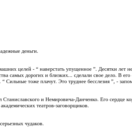
надежные деньги.
ашних целей - “ наверстать упущенное ”. Десятки лет н
ва самых дорогих и близких... сделали свое дело. В его 
. “ Сильные тоже плачут. Это труднее бесслезия ”, - запо
л Станиславского и Немировича-Данченко. Его сердце к
академических театров-заговорщиков.
серьезных чудаков.