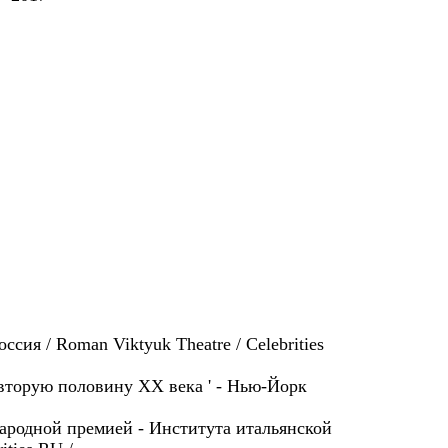
сия / Roman Viktyuk Theatre / Celebrities
 вторую половину ХХ века ' - Нью-Йорк
ародной премией - Института итальянской