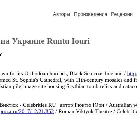
Авторы
Произведения
Рецензии
на Украине Runtu Iouri
к
own for its Orthodox churches, Black Sea coastline and /
http
-domed St. Sophia's Cathedral, with 11th-century mosaics and f
stian pilgrimage site housing Scythian tomb relics and cat
Виктюк - Celebrities RU ' автор Рюнтю Юри / Australian wr
proza.ru/2017/12/21/852
/ Roman Viktyuk Theatre / Celebriti