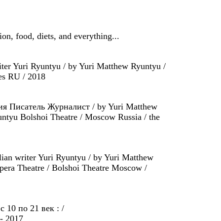
ion, food, diets, and everything...
er Yuri Ryuntyu / by Yuri Matthew Ryuntyu /
es RU / 2018
лия Писатель Журналист / by Yuri Matthew
untyu Bolshoi Theatre / Moscow Russia / the
an writer Yuri Ryuntyu / by Yuri Matthew
pera Theatre / Bolshoi Theatre Moscow /
10 по 21 век : /
- 2017