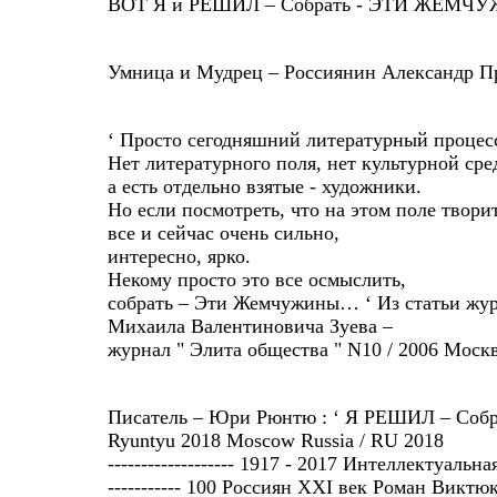
ВОТ Я и РЕШИЛ – Собрать - ЭТИ ЖЕМЧ
Умница и Мудрец – Россиянин Александр Пр
‘ Просто сегодняшний литературный процес
Нет литературного поля, нет культурной сре
а есть отдельно взятые - художники.
Но если посмотреть, что на этом поле творит
все и сейчас очень сильно,
интересно, ярко.
Некому просто это все осмыслить,
собрать – Эти Жемчужины… ‘ Из статьи жур
Михаила Валентиновича Зуева –
журнал " Элита общества " N10 / 2006 Москв
Писатель – Юри Рюнтю : ‘ Я РЕШИЛ – Собр
Ryuntyu 2018 Moscow Russia / RU 2018
------------------- 1917 - 2017 Интеллектуал
----------- 100 Россиян XXI век Роман Виктюк