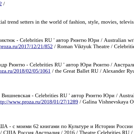
2
/
al trend setters in the world of fashion, style, movies, televis
иктюк - Celebrities RU ' автор Рюнтю Юри / Australian writ
proza.ru/2017/12/21/852
/ Roman Viktyuk Theatre / Celebriti
андр Рюнтю - Celebrities RU ' автор Юри Рюнтю / Австра
oza.ru/2018/02/05/1061
/ the Great Ballet RU / Alexander Ry
 Вишневская - Celebrities RU ' автор Рюнтю Юри / Australi
ttp://www.proza.ru/2018/01/27/1289
/ Galina Vishnevskaya O
ША - с моими 62 книгами по Культуре и Истории России с 
/ США Россия Австралия / 2016 / Theatre Celebrities RU / 