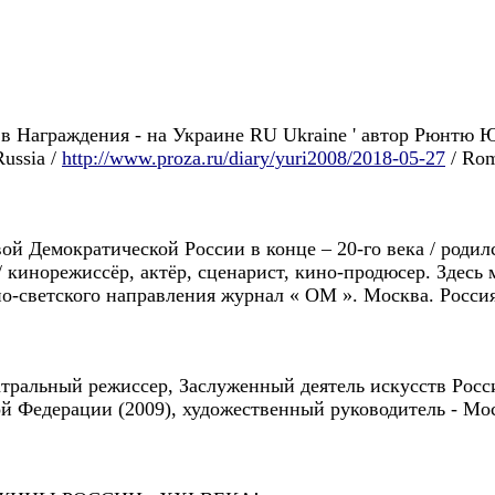
в Награждения - на Украине RU Ukraine ' автор Рюнтю Юри 
ussia /
http://www.proza.ru/diary/yuri2008/2018-05-27
/ Rom
й Демократической России в конце – 20-го века / родилс
U / кинорежиссёр, актёр, сценарист, кино-продюсер. Здесь
светского направления журнал « ОМ ». Москва. Россия 90
атральный режиссер, Заслуженный деятель искусств Росс
й Федерации (2009), художественный руководитель - Мос