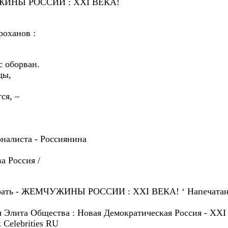
УЖИНЫ РОССИИ : XXI ВЕКА!
оханов :
с оборван.
ды,
ся, –
налиста - Россиянина
а Россия /
ать - ЖЕМЧУЖИНЫ РОССИИ : XXI ВЕКА! ‘ Напечатано : 
ьная Элита Общества : Новая Демократическая Россия - XXI
 Celebrities RU