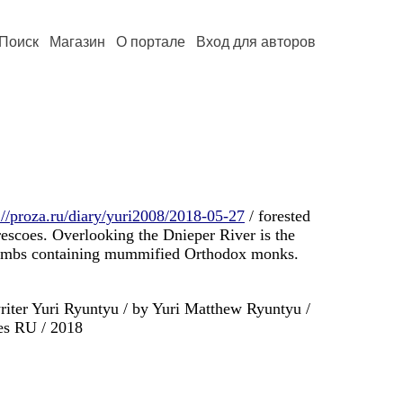
Поиск
Магазин
О портале
Вход для авторов
://proza.ru/diary/yuri2008/2018-05-27
/ forested
rescoes. Overlooking the Dnieper River is the
acombs containing mummified Orthodox monks.
iter Yuri Ryuntyu / by Yuri Matthew Ryuntyu /
es RU / 2018