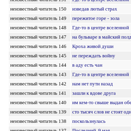
неизвестный читатель 150
изведав лютый страх
неизвестный читатель 149
пережитое горе - зола
неизвестный читатель 148
Где-то в центре вселенной
неизвестный читатель 147
на бульваре в майский пол
неизвестный читатель 146
Кроха живой души
неизвестный читатель 145
не переждать войну
неизвестный читатель 144
в аду есть чан
неизвестный читатель 143
Где-то в центре вселенной
неизвестный читатель 142
нам нет пути назад
неизвестный читатель 141
зашли к вдове друга
неизвестный читатель 140
им кем-то свыше выдан об
неизвестный читатель 139
сто тысяч слов не стоят од
неизвестный читатель 138
поскользнулась
неизвестный читатель 137
Последний. 9 мая