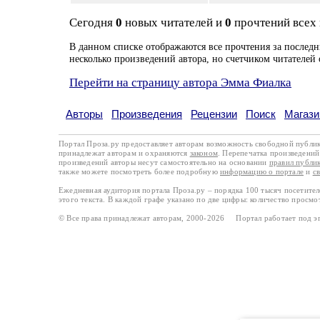
Сегодня
0
новых читателей и
0
прочтений всех
В данном списке отображаются все прочтения за последн
несколько произведений автора, но счетчиком читателей 
Перейти на страницу автора Эмма Фиалка
Авторы
Произведения
Рецензии
Поиск
Магази
Портал Проза.ру предоставляет авторам возможность свободной публи
принадлежат авторам и охраняются
законом
. Перепечатка произведений 
произведений авторы несут самостоятельно на основании
правил публи
также можете посмотреть более подробную
информацию о портале
и
с
Ежедневная аудитория портала Проза.ру – порядка 100 тысяч посетите
этого текста. В каждой графе указано по две цифры: количество просмо
© Все права принадлежат авторам, 2000-2026 Портал работает под 