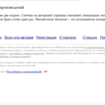
 произведений
ие две недели. Счетчик на авторской странице учитывает уникальных чит
он будет учтен один раз. Неизвестные читатели – это пользователи интер
н
Вход для авторов
Регистрация
О портале
Стихи.ру
Пр
кации своих литературных произведений в сети Интернет на основании
пользовательско
возможна только с согласия его автора, к которому вы можете обратиться на его авторс
кации
и
российского законодательства
. Данные пользователей обрабатываются на основ
вязаться с администрацией
.
лей, которые в общей сумме просматривают более полумиллиона страниц по данным сче
тров и количество посетителей.
эгидой
Российского союза писателей
18+