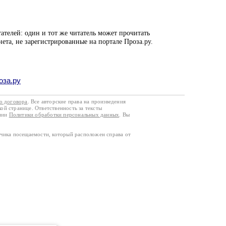
ателей: один и тот же читатель может прочитать
нета, не зарегистрированные на портале Проза.ру.
оза.ру
го договора
. Все авторские права на произведения
кой странице. Ответственность за тексты
ании
Политики обработки персональных данных
. Вы
тчика посещаемости, который расположен справа от