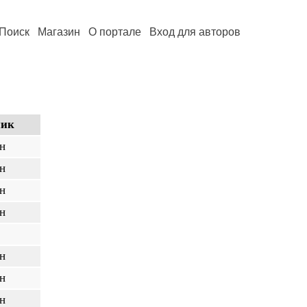
Поиск
Магазин
О портале
Вход для авторов
ник
н
н
н
н
н
н
н