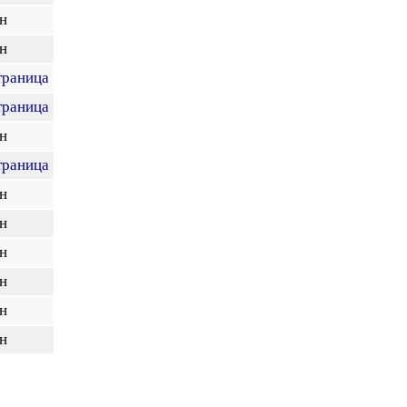
н
н
траница
траница
н
траница
н
н
н
н
н
н