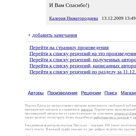
И Вам Спасибо!)
Калерия Нижегородцева
13.12.2009 13:49
+
добавить замечания
Перейти на страницу произведения
Перейти к списку рецензий на это произведени
Перейти к списку рецензий, полученных авто
Перейти к списку рецензий, написанных авто
Перейти к списку рецензий по разделу за 11.12
Авторы
Произведения
Рецензии
Поиск
Магази
Портал Проза.ру предоставляет авторам возможность свободной публи
принадлежат авторам и охраняются
законом
. Перепечатка произведений 
произведений авторы несут самостоятельно на основании
правил публи
также можете посмотреть более подробную
информацию о портале
и
с
Ежедневная аудитория портала Проза.ру – порядка 100 тысяч посетите
этого текста. В каждой графе указано по две цифры: количество просмо