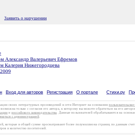
Заявить о нарушении
е
ром Александр Валерьевич Ефремов
ром Калерия Нижегородцева
.2009
н
Вход для авторов
Регистрация
О портале
Стихи.ру
Пр
кации своих литературных произведений в сети Интернет на основании
пользовательско
возможна только с согласия его автора, к которому вы можете обратиться на его авторс
кации
и
российского законодательства
. Данные пользователей обрабатываются на основ
вязаться с администрацией
.
лей, которые в общей сумме просматривают более полумиллиона страниц по данным сче
тров и количество посетителей.