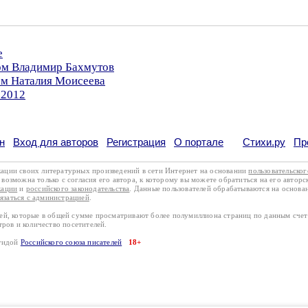
е
ром Владимир Бахмутов
ом Наталия Моисеева
.2012
н
Вход для авторов
Регистрация
О портале
Стихи.ру
Пр
кации своих литературных произведений в сети Интернет на основании
пользовательско
возможна только с согласия его автора, к которому вы можете обратиться на его авторс
кации
и
российского законодательства
. Данные пользователей обрабатываются на основ
вязаться с администрацией
.
лей, которые в общей сумме просматривают более полумиллиона страниц по данным сче
тров и количество посетителей.
эгидой
Российского союза писателей
18+