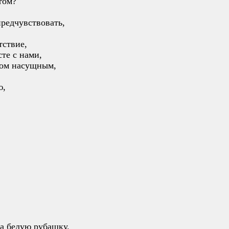
том?
предчувствовать,
тствие,
сте с нами,
ебом насущным,
ю,
на белую рубашку.