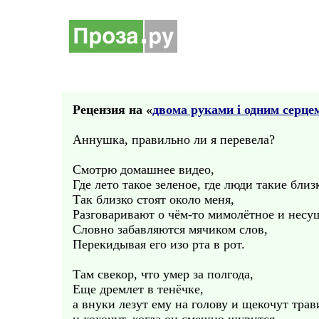
Рецензия на «
двома руками i одним серце
Аннушка, правильно ли я перевела?
Смотрю домашнее видео,
Где лето такое зеленое, где люди такие близ
Так близко стоят около меня,
Разговаривают о чём-то мимолётное и несу
Словно забавляются мячиком слов,
Перекидывая его изо рта в рот.
Там свекор, что умер за полгода,
Еще дремлет в тенёчке,
а внуки лезут ему на голову и щекочут тра