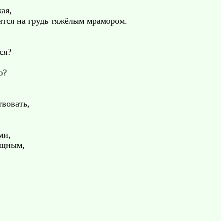
ая,
ится на грудь тяжёлым мрамором.
ся?
о?
твовать,
ми,
ущным,