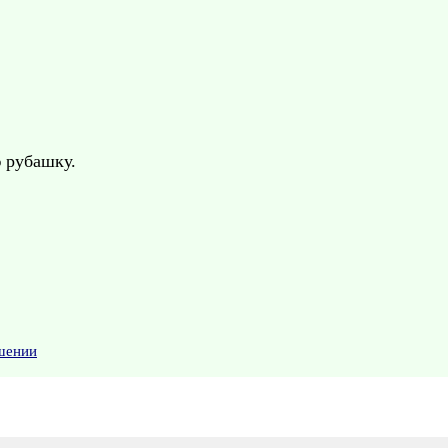
ю рубашку.
шении