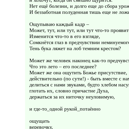
и хохочут, когда он смешно щурится.
Нет ещё болезни, и долго еще до сбора урож
И беззаботная полуденная тишь еще не лож
Ощупываю каждый кадр –
Может, тут, или тут, или тут что-то проявит
Изменится что-то в его взгляде,
Сомкнётся глаз в предчувствии неминуемог
Тень бука ляжет на лоб темним крестом?
Может же человек наконец как-то предчувс
Что это лето – его последнее?
Может же она ощутить Божье присутствие,
действительно (по сути!) - быть вместе с на
делиться с нами звуками, будто хлебом нас
глотать их, словно причастие Духа,
держаться за их ниточку неуловимую,
и где-то_одной рукой_потаённо
ощущать
веревочку,