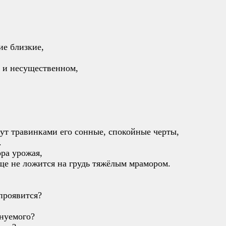
ие близкие,
 и несущественном,
чут травинками его сонные, спокойные черты,
.
ора урожая,
ще не ложится на грудь тяжёлым мрамором.
 проявится?
инуемого?