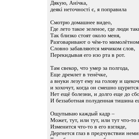
Дякую, Анічка,
деякі неточності є, я поправила
Смотрю домашнее видео,
Где лето такое зеленое, где люди так
Так близко стоят около меня,
Разговаривают о чём-то мимолётном
Словно забавляются мячиком слов,
Перекидывая его изо рта в рот.
Там свекор, что умер за полгода,
Еще дремлет в тенёчке,
а внуки лезут ему на голову и щеко
и хохочут, когда он смешно щурится
Нет ещё болезни, и долго еще до сб
И беззаботная полуденная тишина е
Ощупываю каждый кадр –
Может, тут, или тут, или тут что-то
Изменится что-то в его взгляде,
Дергнется глаз в предчувствии нем