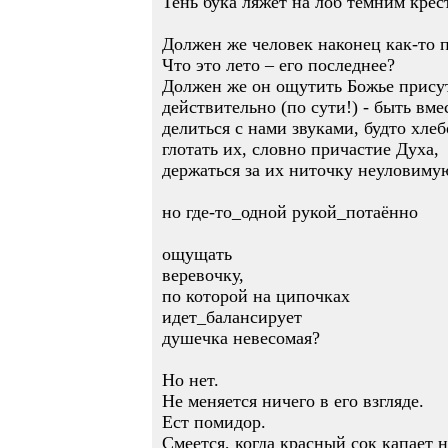
Тень бука ляжет на лоб темним крес
Должен же человек наконец как-то 
Что это лето – его последнее?
Должен же он ощутить Божье прису
действительно (по сути!) - быть вме
делиться с нами звуками, будто хл
глотать их, словно причастие Духа,
держаться за их ниточку неуловиму
но где-то_одной рукой_потаённо
ощущать
веревочку,
по которой на ципочках
идет_балансирует
душечка невесомая?
Но нет.
Не меняется ничего в его взгляде.
Ест помидор.
Смеется, когда красный сок капает 