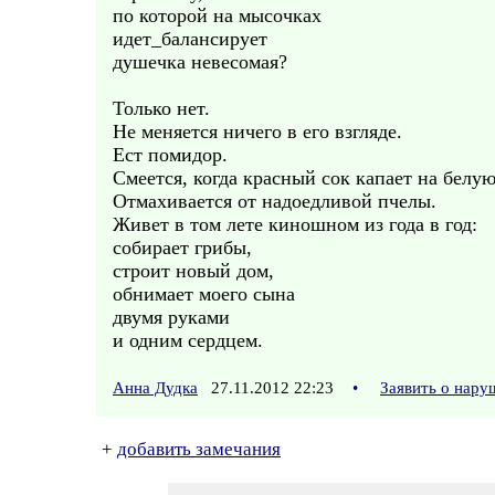
по которой на мысочках
идет_балансирует
душечка невесомая?
Только нет.
Не меняется ничего в его взгляде.
Ест помидор.
Смеется, когда красный сок капает на белу
Отмахивается от надоедливой пчелы.
Живет в том лете киношном из года в год:
собирает грибы,
строит новый дом,
обнимает моего сына
двумя руками
и одним сердцем.
Анна Дудка
27.11.2012 22:23
•
Заявить о нару
+
добавить замечания