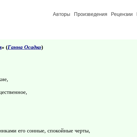
Авторы
Произведения
Рецензии
м
» (
Ганна Осадко
)
кие,
щественное,
винками его сонные, спокойные черты,