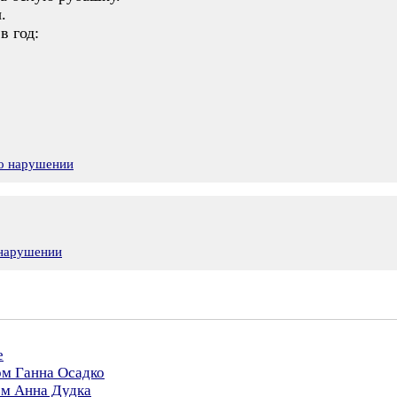
.
в год:
 о нарушении
 нарушении
е
ом Ганна Осадко
ом Анна Дудка