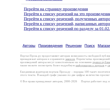
Перейти на страницу произведения
Перейти к списку рецензий на это произведени
Перейти к списку рецензий, полученных авто
Перейти к списку рецензий, написанных авто
Перейти к списку рецензий по разделу за 01.02
Авторы
Произведения
Рецензии
Поиск
Магази
Портал Проза.ру предоставляет авторам возможность свободной публи
принадлежат авторам и охраняются
законом
. Перепечатка произведений 
произведений авторы несут самостоятельно на основании
правил публи
также можете посмотреть более подробную
информацию о портале
и
с
Ежедневная аудитория портала Проза.ру – порядка 100 тысяч посетите
этого текста. В каждой графе указано по две цифры: количество просмо
© Все права принадлежат авторам, 2000-2026 Портал работает под 