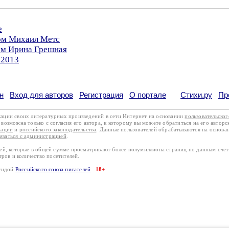
е
ром Михаил Метс
ром Ирина Грешная
.2013
н
Вход для авторов
Регистрация
О портале
Стихи.ру
Пр
кации своих литературных произведений в сети Интернет на основании
пользовательско
возможна только с согласия его автора, к которому вы можете обратиться на его авторс
кации
и
российского законодательства
. Данные пользователей обрабатываются на основ
вязаться с администрацией
.
лей, которые в общей сумме просматривают более полумиллиона страниц по данным сче
тров и количество посетителей.
эгидой
Российского союза писателей
18+