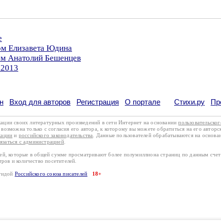
е
ом Елизавета Юдина
ром Анатолий Бешенцев
.2013
н
Вход для авторов
Регистрация
О портале
Стихи.ру
Пр
кации своих литературных произведений в сети Интернет на основании
пользовательско
возможна только с согласия его автора, к которому вы можете обратиться на его авторс
кации
и
российского законодательства
. Данные пользователей обрабатываются на основ
вязаться с администрацией
.
лей, которые в общей сумме просматривают более полумиллиона страниц по данным сче
тров и количество посетителей.
эгидой
Российского союза писателей
18+