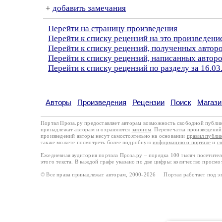
+
добавить замечания
Перейти на страницу произведения
Перейти к списку рецензий на это произведени
Перейти к списку рецензий, полученных автор
Перейти к списку рецензий, написанных авто
Перейти к списку рецензий по разделу за 16.03
Авторы
Произведения
Рецензии
Поиск
Магази
Портал Проза.ру предоставляет авторам возможность свободной публи
принадлежат авторам и охраняются
законом
. Перепечатка произведений 
произведений авторы несут самостоятельно на основании
правил публи
также можете посмотреть более подробную
информацию о портале
и
с
Ежедневная аудитория портала Проза.ру – порядка 100 тысяч посетите
этого текста. В каждой графе указано по две цифры: количество просмо
© Все права принадлежат авторам, 2000-2026 Портал работает под 