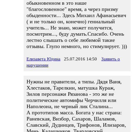
обыкновенном в это наше
"благословенное" время, а через призму
обыденности... Здесь Михаил Афанасьевич
( и не только он, конечно) гениальный
учитель... Не знаю, может получится,
посмотрим..., буду думать.Спасибо. Очень
лестно слышать о себе любимой такие
отзывы. Глупо немного, но стимулирует. )))
Елизавета Юдина
25.07.2016 14:50
Заявить о
нарушении
Нужны не правители, а типы. Дядя Ваня,
Хлестаков, Тарелкин, матушка Кураж,
Зилов персонажи Рязанова - это же не
политические автомифы Черчилля или
Наполеона, не черный лик Сталина...
А прототипов масса. Богата у нас страна:
Раневская, Визбор, Сахаров, Шаламов,
Славский, Дудинцев, Трифонов, Илизаров,
Мень, Калашников, Твардовский...