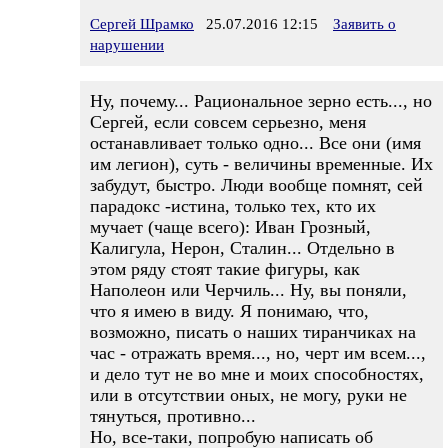
Сергей Шрамко
25.07.2016 12:15
Заявить о
нарушении
Ну, почему... Рациональное зерно есть..., но
Сергей, если совсем серьезно, меня
останавливает только одно... Все они (имя
им легион), суть - величины временные. Их
забудут, быстро. Люди вообще помнят, сей
парадокс -истина, только тех, кто их
мучает (чаще всего): Иван Грозный,
Калигула, Нерон, Сталин... Отдельно в
этом ряду стоят такие фигуры, как
Наполеон или Черчиль... Ну, вы поняли,
что я имею в виду. Я понимаю, что,
возможно, писать о наших тиранчиках на
час - отражать время..., но, черт им всем...,
и дело тут не во мне и моих способностях,
или в отсутствии оных, не могу, руки не
тянуться, противно...
Но, все-таки, попробую написать об