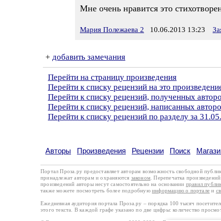
Мне очень нравится это стихотворе
Мария Полежаева 2
10.06.2013 13:23
За
+
добавить замечания
Перейти на страницу произведения
Перейти к списку рецензий на это произведени
Перейти к списку рецензий, полученных автор
Перейти к списку рецензий, написанных автор
Перейти к списку рецензий по разделу за 31.05
Авторы
Произведения
Рецензии
Поиск
Магази
Портал Проза.ру предоставляет авторам возможность свободной публи
принадлежат авторам и охраняются
законом
. Перепечатка произведений 
произведений авторы несут самостоятельно на основании
правил публи
также можете посмотреть более подробную
информацию о портале
и
с
Ежедневная аудитория портала Проза.ру – порядка 100 тысяч посетите
этого текста. В каждой графе указано по две цифры: количество просмо