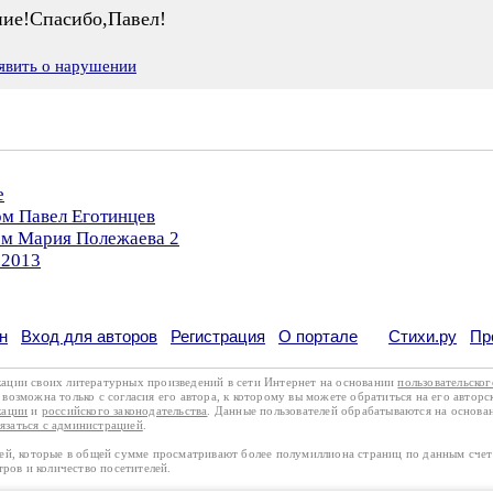
ние!Спасибо,Павел!
явить о нарушении
е
ом Павел Еготинцев
ом Мария Полежаева 2
.2013
н
Вход для авторов
Регистрация
О портале
Стихи.ру
Пр
кации своих литературных произведений в сети Интернет на основании
пользовательско
возможна только с согласия его автора, к которому вы можете обратиться на его авторс
кации
и
российского законодательства
. Данные пользователей обрабатываются на основ
вязаться с администрацией
.
лей, которые в общей сумме просматривают более полумиллиона страниц по данным сче
тров и количество посетителей.