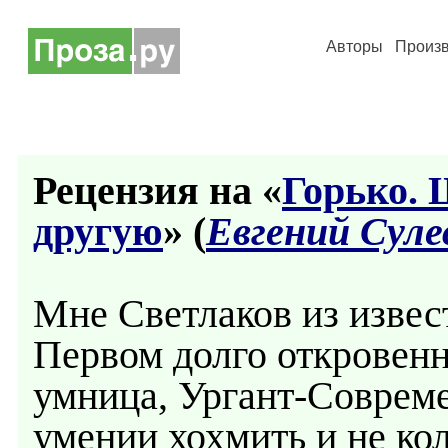
Авторы
Произ
Рецензия на «
Горько. 
другую
» (
Евгений Суле
Мне Светлаков из извес
Первом долго откровенн
умница, Ургант-Соврем
умении хохмить и не ко