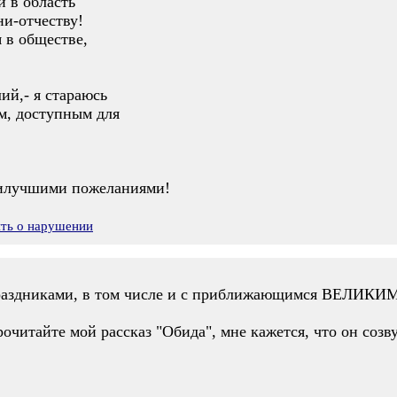
и в область
ни-отчеству!
 в обществе,
ий,- я стараюсь
м, доступным для
илучшими пожеланиями!
ить о нарушении
 праздниками, в том числе и с приближающимся ВЕЛ
рочитайте мой рассказ "Обида", мне кажется, что он созв