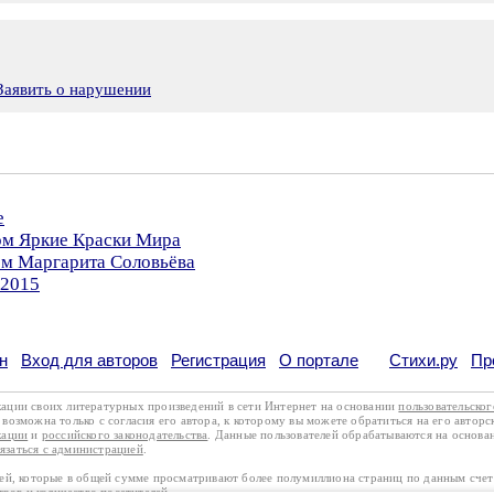
Заявить о нарушении
е
ром Яркие Краски Мира
ом Маргарита Соловьёва
.2015
н
Вход для авторов
Регистрация
О портале
Стихи.ру
Пр
кации своих литературных произведений в сети Интернет на основании
пользовательско
возможна только с согласия его автора, к которому вы можете обратиться на его авторс
кации
и
российского законодательства
. Данные пользователей обрабатываются на основ
вязаться с администрацией
.
лей, которые в общей сумме просматривают более полумиллиона страниц по данным сче
тров и количество посетителей.