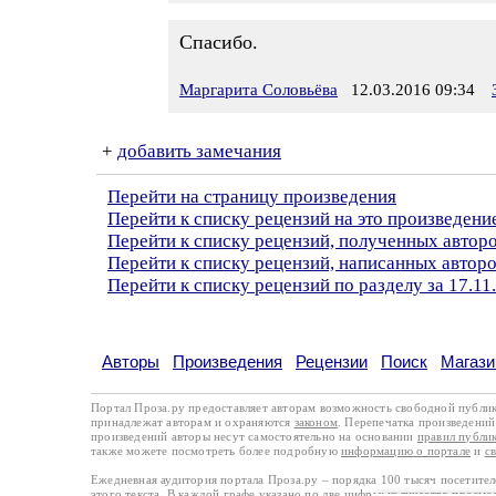
Спасибо.
Маргарита Соловьёва
12.03.2016 09:34
+
добавить замечания
Перейти на страницу произведения
Перейти к списку рецензий на это произведени
Перейти к списку рецензий, полученных авто
Перейти к списку рецензий, написанных автор
Перейти к списку рецензий по разделу за 17.11
Авторы
Произведения
Рецензии
Поиск
Магази
Портал Проза.ру предоставляет авторам возможность свободной публи
принадлежат авторам и охраняются
законом
. Перепечатка произведений 
произведений авторы несут самостоятельно на основании
правил публи
также можете посмотреть более подробную
информацию о портале
и
с
Ежедневная аудитория портала Проза.ру – порядка 100 тысяч посетите
этого текста. В каждой графе указано по две цифры: количество просмо