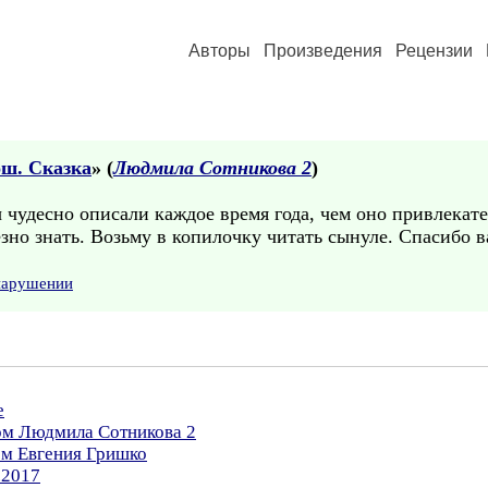
Авторы
Произведения
Рецензии
ош. Сказка
» (
Людмила Сотникова 2
)
 чудесно описали каждое время года, чем оно привлекат
езно знать. Возьму в копилочку читать сынуле. Спасибо в
 нарушении
е
ром Людмила Сотникова 2
ом Евгения Гришко
.2017