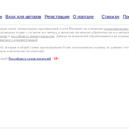
н
Вход для авторов
Регистрация
О портале
Стихи.ру
Пр
кации своих литературных произведений в сети Интернет на основании
пользовательско
возможна только с согласия его автора, к которому вы можете обратиться на его авторс
кации
и
российского законодательства
. Данные пользователей обрабатываются на основ
вязаться с администрацией
.
лей, которые в общей сумме просматривают более полумиллиона страниц по данным сче
тров и количество посетителей.
эгидой
Российского союза писателей
18+