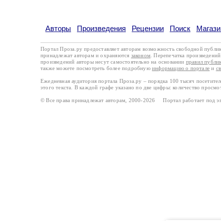
Авторы
Произведения
Рецензии
Поиск
Магази
Портал Проза.ру предоставляет авторам возможность свободной публи
принадлежат авторам и охраняются
законом
. Перепечатка произведений 
произведений авторы несут самостоятельно на основании
правил публи
также можете посмотреть более подробную
информацию о портале
и
с
Ежедневная аудитория портала Проза.ру – порядка 100 тысяч посетите
этого текста. В каждой графе указано по две цифры: количество просмо
© Все права принадлежат авторам, 2000-2026 Портал работает под 