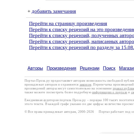
+
добавить замечания
Перейти на страницу произведения
Перейти к списку рецензий на это произведени
Перейти к списку рецензий, полученных авторо
Перейти к списку рецензий, написанных автор
Перейти к списку рецензий по разделу за 15.08
Авторы
Произведения
Рецензии
Поиск
Магази
Портал Проза.ру предоставляет авторам возможность свободной публи
принадлежат авторам и охраняются
законом
. Перепечатка произведений 
произведений авторы несут самостоятельно на основании
правил публи
также можете посмотреть более подробную
информацию о портале
и
с
Ежедневная аудитория портала Проза.ру – порядка 100 тысяч посетите
этого текста. В каждой графе указано по две цифры: количество просмо
© Все права принадлежат авторам, 2000-2026 Портал работает под 