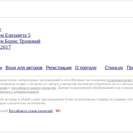
е
м Елизавета 5
ом Борис Троицкий
.2017
н
Вход для авторов
Регистрация
О портале
Стихи.ру
Пр
кации своих литературных произведений в сети Интернет на основании
пользовательско
возможна только с согласия его автора, к которому вы можете обратиться на его авторс
кации
и
российского законодательства
. Данные пользователей обрабатываются на основ
вязаться с администрацией
.
лей, которые в общей сумме просматривают более полумиллиона страниц по данным сче
тров и количество посетителей.
эгидой
Российского союза писателей
18+