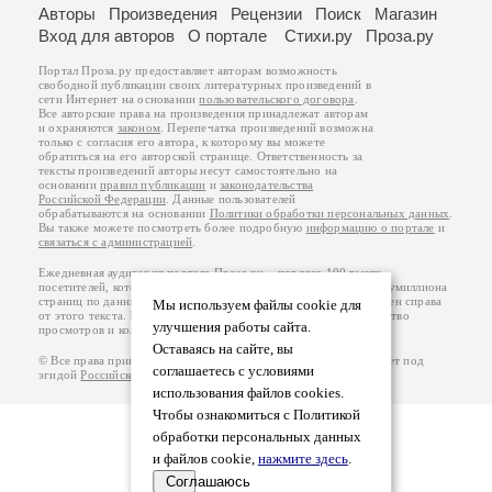
Авторы
Произведения
Рецензии
Поиск
Магазин
Вход для авторов
О портале
Стихи.ру
Проза.ру
Портал Проза.ру предоставляет авторам возможность
свободной публикации своих литературных произведений в
сети Интернет на основании
пользовательского договора
.
Все авторские права на произведения принадлежат авторам
и охраняются
законом
. Перепечатка произведений возможна
только с согласия его автора, к которому вы можете
обратиться на его авторской странице. Ответственность за
тексты произведений авторы несут самостоятельно на
основании
правил публикации
и
законодательства
Российской Федерации
. Данные пользователей
обрабатываются на основании
Политики обработки персональных данных
.
Вы также можете посмотреть более подробную
информацию о портале
и
связаться с администрацией
.
Ежедневная аудитория портала Проза.ру – порядка 100 тысяч
посетителей, которые в общей сумме просматривают более полумиллиона
страниц по данным счетчика посещаемости, который расположен справа
Мы используем файлы cookie для
от этого текста. В каждой графе указано по две цифры: количество
улучшения работы сайта.
просмотров и количество посетителей.
Оставаясь на сайте, вы
© Все права принадлежат авторам, 2000-2026. Портал работает под
соглашаетесь с условиями
эгидой
Российского союза писателей
.
18+
использования файлов cookies.
Чтобы ознакомиться с Политикой
обработки персональных данных
и файлов cookie,
нажмите здесь
.
Соглашаюсь