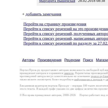
Маргарита Вышенская
28.02.2018 08:38
+
добавить замечания
Перейти на страницу произведения
Перейти к списку рецензий на это произведени
Перейти к списку рецензий, полученных авто
Перейти к списку рецензий, написанных автор
Перейти к списку рецензий по разделу за 27.02
Авторы
Произведения
Рецензии
Поиск
Магази
Портал Проза.ру предоставляет авторам возможность свободной публи
принадлежат авторам и охраняются
законом
. Перепечатка произведений 
произведений авторы несут самостоятельно на основании
правил публи
также можете посмотреть более подробную
информацию о портале
и
с
Ежедневная аудитория портала Проза.ру – порядка 100 тысяч посетите
этого текста. В каждой графе указано по две цифры: количество просмо
© Все права принадлежат авторам, 2000-2026 Портал работает под 