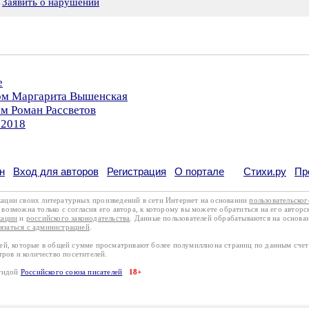
Заявить о нарушении
е
ром Маргарита Вышенская
ом Роман Рассветов
.2018
н
Вход для авторов
Регистрация
О портале
Стихи.ру
Пр
кации своих литературных произведений в сети Интернет на основании
пользовательско
возможна только с согласия его автора, к которому вы можете обратиться на его авторс
кации
и
российского законодательства
. Данные пользователей обрабатываются на основ
вязаться с администрацией
.
лей, которые в общей сумме просматривают более полумиллиона страниц по данным сче
тров и количество посетителей.
эгидой
Российского союза писателей
18+