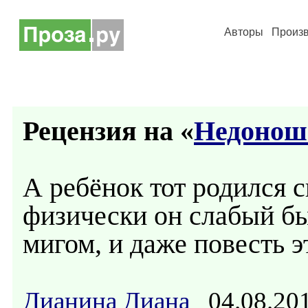
Авторы
Произ
Рецензия на «
Недонош
А ребёнок тот родился 
физически он слабый бы
мигом, и даже повесть э
Дианина Диана
04.08.20