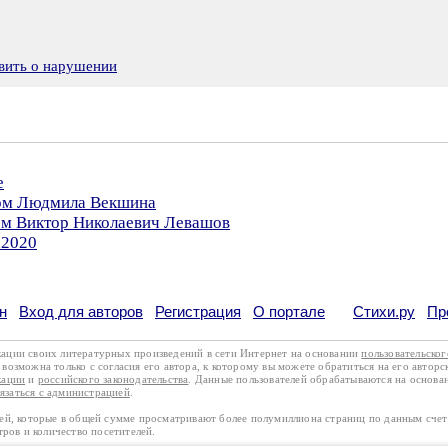
вить о нарушении
е
ром Людмила Векшина
ром Виктор Николаевич Левашов
.2020
н
Вход для авторов
Регистрация
О портале
Стихи.ру
Пр
кации своих литературных произведений в сети Интернет на основании
пользовательско
возможна только с согласия его автора, к которому вы можете обратиться на его авторс
кации
и
российского законодательства
. Данные пользователей обрабатываются на основ
вязаться с администрацией
.
лей, которые в общей сумме просматривают более полумиллиона страниц по данным сче
тров и количество посетителей.