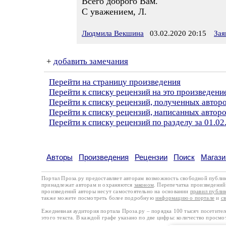
Всего доброго Вам.
С уважением, Л.
Людмила Векшина
03.02.2020 20:15
Зая
+
добавить замечания
Перейти на страницу произведения
Перейти к списку рецензий на это произведени
Перейти к списку рецензий, полученных авто
Перейти к списку рецензий, написанных авто
Перейти к списку рецензий по разделу за 01.02
Авторы
Произведения
Рецензии
Поиск
Магази
Портал Проза.ру предоставляет авторам возможность свободной публи
принадлежат авторам и охраняются
законом
. Перепечатка произведений 
произведений авторы несут самостоятельно на основании
правил публи
также можете посмотреть более подробную
информацию о портале
и
с
Ежедневная аудитория портала Проза.ру – порядка 100 тысяч посетите
этого текста. В каждой графе указано по две цифры: количество просмо