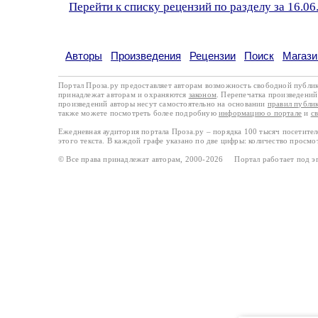
Перейти к списку рецензий по разделу за 16.06
Авторы
Произведения
Рецензии
Поиск
Магази
Портал Проза.ру предоставляет авторам возможность свободной публи
принадлежат авторам и охраняются
законом
. Перепечатка произведений 
произведений авторы несут самостоятельно на основании
правил публи
также можете посмотреть более подробную
информацию о портале
и
с
Ежедневная аудитория портала Проза.ру – порядка 100 тысяч посетите
этого текста. В каждой графе указано по две цифры: количество просмо
© Все права принадлежат авторам, 2000-2026 Портал работает под 