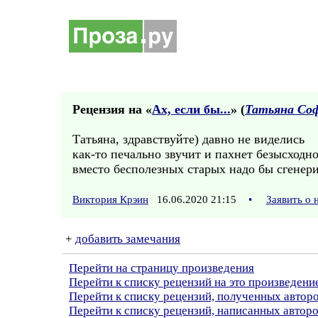
Рецензия на «
Ах, если бы...
» (
Татьяна Со
Татьяна, здравствуйте) давно не виделись
как-то печально звучит и пахнет безысходн
вместо бесполезных старых надо бы сгенер
Виктория Крэин
16.06.2020 21:15
•
Заявить о
+
добавить замечания
Перейти на страницу произведения
Перейти к списку рецензий на это произведени
Перейти к списку рецензий, полученных автор
Перейти к списку рецензий, написанных автор