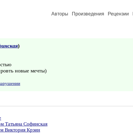
Авторы
Произведения
Рецензии
финская
)
остью
ировть новые мечты)
 нарушении
е
ом Татьяна Софинская
ом Виктория Крэин