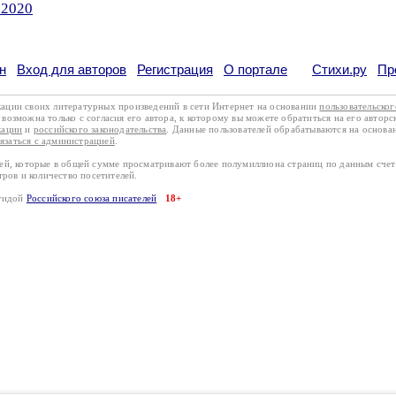
.2020
н
Вход для авторов
Регистрация
О портале
Стихи.ру
Пр
кации своих литературных произведений в сети Интернет на основании
пользовательско
возможна только с согласия его автора, к которому вы можете обратиться на его авторс
кации
и
российского законодательства
. Данные пользователей обрабатываются на основ
вязаться с администрацией
.
лей, которые в общей сумме просматривают более полумиллиона страниц по данным сче
тров и количество посетителей.
эгидой
Российского союза писателей
18+