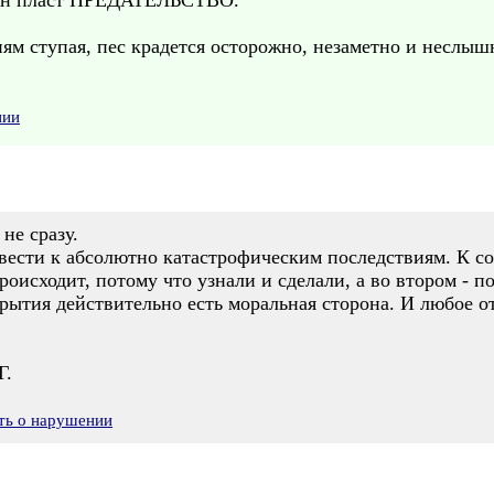
дин пласт ПРЕДАТЕЛЬСТВО.
ям ступая, пес крадется осторожно, незаметно и неслыш
нии
не сразу.
ести к абсолютно катастрофическим последствиям. К со
роисходит, потому что узнали и сделали, а во втором - п
ткрытия действительно есть моральная сторона. И любое 
Г.
ть о нарушении