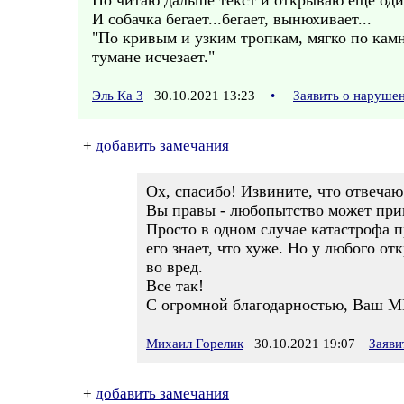
Но читаю дальше текст и открываю ещё о
И собачка бегает...бегает, вынюхивает...
"По кривым и узким тропкам, мягко по камн
тумане исчезает."
Эль Ка 3
30.10.2021 13:23
•
Заявить о наруше
+
добавить замечания
Ох, спасибо! Извините, что отвечаю 
Вы правы - любопытство может прив
Просто в одном случае катастрофа п
его знает, что хуже. Но у любого о
во вред.
Все так!
С огромной благодарностью, Ваш М
Михаил Горелик
30.10.2021 19:07
Заяви
+
добавить замечания