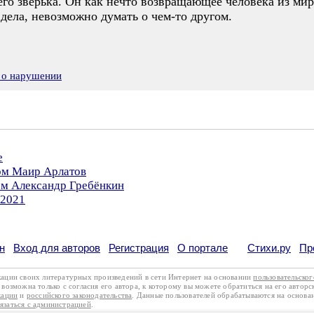
его зверька. Он как нечто возвращающее человека из мир
дела, невозможно думать о чем-то другом.
 о нарушении
е
ром Маир Арлатов
ом Александр Гребёнкин
.2021
н
Вход для авторов
Регистрация
О портале
Стихи.ру
Пр
кации своих литературных произведений в сети Интернет на основании
пользовательско
возможна только с согласия его автора, к которому вы можете обратиться на его авторс
кации
и
российского законодательства
. Данные пользователей обрабатываются на основ
вязаться с администрацией
.