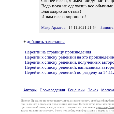
Скорее всего, я имел ввиду настоящ
Ведь пока не сделаешь все обычные 
Благодарю за отзыв!
И вам всего хорошего!
Маир Арлатов
14.11.2021 21:54
Заявить
+
добавить замечания
Перейти на страницу произведения
Перейти к списку рецензий на это произведени
Перейти к списку рецензий, полученных авто
Перейти к списку рецензий, написанных автор
Перейти к списку рецензий по разделу за 14.11
Авторы
Произведения
Рецензии
Поиск
Магази
Портал Проза.ру предоставляет авторам возможность свободной публи
принадлежат авторам и охраняются
законом
. Перепечатка произведений 
произведений авторы несут самостоятельно на основании
правил публи
также можете посмотреть более подробную
информацию о портале
и
с