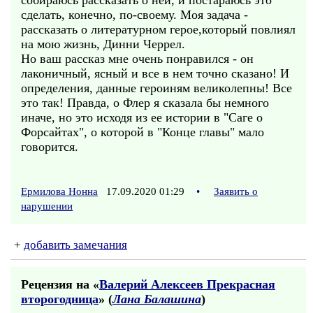
собираюсь рассказать о ней, и постараюсь это
сделать, конечно, по-своему. Моя задача -
рассказать о литературном герое,который повлиял
на мою жизнь, Динни Черрел.
Но ваш рассказ мне очень понравился - он
лаконичный, ясный и все в нем точно сказано! И
определения, данные героиням великолепны! Все
это так! Правда, о Флер я сказала бы немного
иначе, но это исходя из ее истории в "Саге о
Форсайтах", о которой в "Конце главы" мало
говорится.
Ермилова Нонна
17.09.2020 01:29
•
Заявить о
нарушении
+
добавить замечания
Рецензия на «
Валерий Алексеев Прекрасная
второгодница
» (
Лана Балашина
)