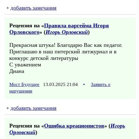
+
добавить замечания
Рецензия на «
Правила варгейма Игоря
Орловского
» (
Игорь Орловский
)
Прекрасная штука! Благодарю Вас как педагог.
Приглашаю в наш питерский литжурнал и в
конкурс детской литературы
С уважением
Диана
Мост Будущее
13.03.2025 21:04
•
Заявить о
нарушении
+
добавить замечания
Рецензия на «
Ошибка креационистов
» (
Игорь
Орловский
)