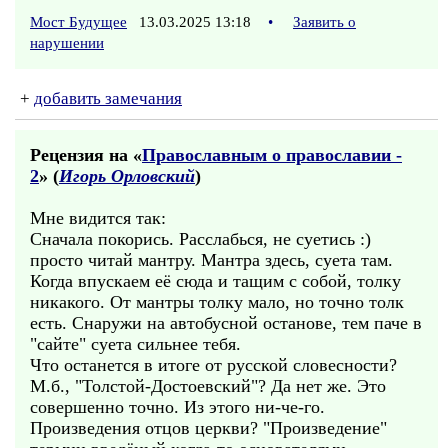
Мост Будущее
13.03.2025 13:18
•
Заявить о
нарушении
+
добавить замечания
Рецензия на «
Православным о православии -
2
» (
Игорь Орловский
)
Мне видится так:
Сначала покорись. Расслабься, не суетись :)
просто читай мантру. Мантра здесь, суета там.
Когда впускаем её сюда и тащим с собой, толку
никакого. От мантры толку мало, но точно толк
есть. Снаружи на автобусной останове, тем паче в
"сайте" суета сильнее тебя.
Что останется в итоге от русской словесности?
М.б., "Толстой-Достоевский"? Да нет же. Это
совершенно точно. Из этого ни-че-го.
Произведения отцов церкви? "Произведение"