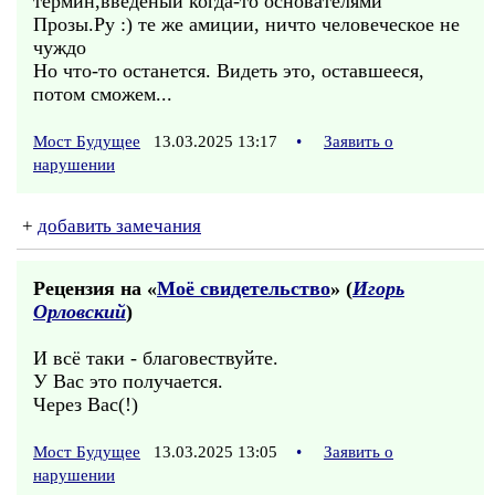
термин,введёный когда-то основателями
Прозы.Ру :) те же амиции, ничто человеческое не
чуждо
Но что-то останется. Видеть это, оставшееся,
потом сможем...
Мост Будущее
13.03.2025 13:17
•
Заявить о
нарушении
+
добавить замечания
Рецензия на «
Моё свидетельство
» (
Игорь
Орловский
)
И всё таки - благовествуйте.
У Вас это получается.
Через Вас(!)
Мост Будущее
13.03.2025 13:05
•
Заявить о
нарушении