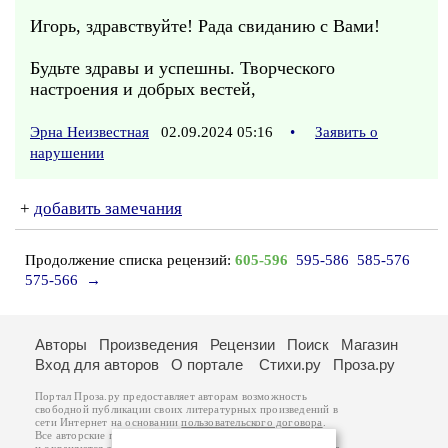
Игорь, здравствуйте! Рада свиданию с Вами!
Будьте здравы и успешны. Творческого
настроения и добрых вестей,
Эрна Неизвестная
02.09.2024 05:16
•
Заявить о
нарушении
+
добавить замечания
Продолжение списка рецензий:
605-596
595-586
585-576
575-566
→
Авторы
Произведения
Рецензии
Поиск
Магазин
Вход для авторов
О портале
Стихи.ру
Проза.ру
Портал Проза.ру предоставляет авторам возможность
свободной публикации своих литературных произведений в
сети Интернет на основании
пользовательского договора
.
Все авторские права на произведения принадлежат авторам