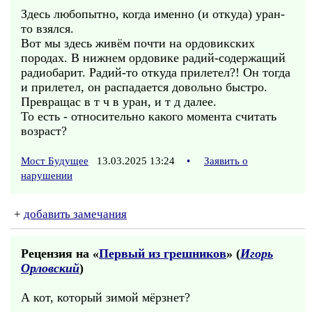
Здесь любопытно, когда именно (и откуда) уран-
то взялся.
Вот мы здесь живём почти на ордовикских
породах. В нижнем ордовике радий-содержащий
радиобарит. Радий-то откуда прилетел?! Он тогда
и прилетел, он распадается довольно быстро.
Превращас в т ч в уран, и т д далее.
То есть - относительно какого момента считать
возраст?
Мост Будущее
13.03.2025 13:24
•
Заявить о
нарушении
+
добавить замечания
Рецензия на «
Первый из грешников
» (
Игорь
Орловский
)
А кот, который зимой мёрзнет?