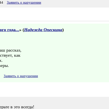
44
Заявить о нарушении
го года...
» (
Надежда Опескина
)
аш рассказ,
ствует, как
х.
веры.
Заявить о нарушении
рьте в это всегда!