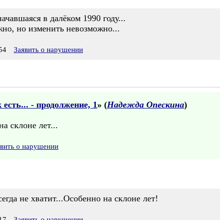
ачавшаяся в далёком 1990 году...
но, но изменить невозможно...
54
Заявить о нарушении
есть... - продолжение, 1
» (
Надежда Опескина
)
а склоне лет...
явить о нарушении
егда не хватит...Особенно на склоне лет!
17
Заявить о нарушении