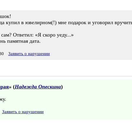
 шок!
ода купил в ювелирном(!) мне подарок и уговорил вручит
сам? Ответил: «Я скоро уеду...»
нь памятная дата.
30
Заявить о нарушении
орая
» (
Надежда Опескина
)
жу.
Заявить о нарушении