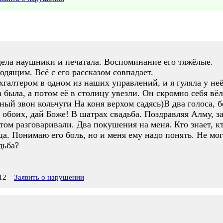
дела наушники и печатала. Воспоминание его тяжёлые.
одящим. Всё с его рассказом совпадает.
хгалтером в одном из наших управлений, и я гуляла у неё
 была, а потом её в столицу увезли. Он скромно себя вёл
ый звон кольчуги На коня верхом садясь)В два голоса, б
обоих, дай Боже! В шатрах свадьба. Поздравляя Алму, з
том разговаривали. Два покушения на меня. Кто знает, кт
а. Понимаю его боль, но и меня ему надо понять. Не мо
дьба?
12
Заявить о нарушении