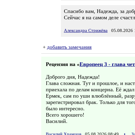
Спасибо вам, Надежда, за доб
Сейчас я на самом деле счаст
Александра Стрижёва
05.08.2026 
+
добавить замечания
Рецензия на «
Европеец 3 - глава че
Доброго дня, Надежда!
Глава сложная. Тут и прошлое, и наст
приехала по делам концерна. Её ждал
Ермек, сам по уши влюблённый, разр
зарегистрировал брак. Только для то
было интересно.
Всего хорошего!
Василий.
Василий Храмцов
05.08.2026 08:49
•
З