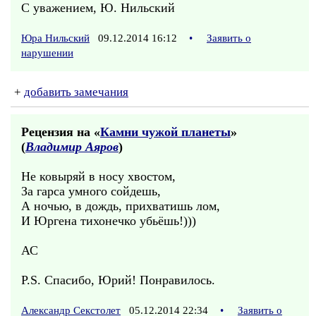
С уважением, Ю. Нильский
Юра Нильский
09.12.2014 16:12
•
Заявить о
нарушении
+
добавить замечания
Рецензия на «
Камни чужой планеты
»
(
Владимир Аяров
)
Не ковыряй в носу хвостом,
За гарса умного сойдешь,
А ночью, в дождь, прихватишь лом,
И Юргена тихонечко убьёшь!)))
АС
P.S. Спасибо, Юрий! Понравилось.
Александр Секстолет
05.12.2014 22:34
•
Заявить о